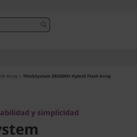
ash Array
>
ThinkSystem DE6000H Hybrid Flash Array
lidad y simplicidad
stem
abilidad y simplicidad
ystem
 Hybrid