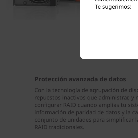
Te sugerimos:
Protección avanzada de datos
Con la tecnología de agrupación de dis
repuestos inactivos que administrar, y 
configurar RAID cuando amplías tu sist
información de paridad de datos y la c
conjunto de unidades para simplificar l
RAID tradicionales.