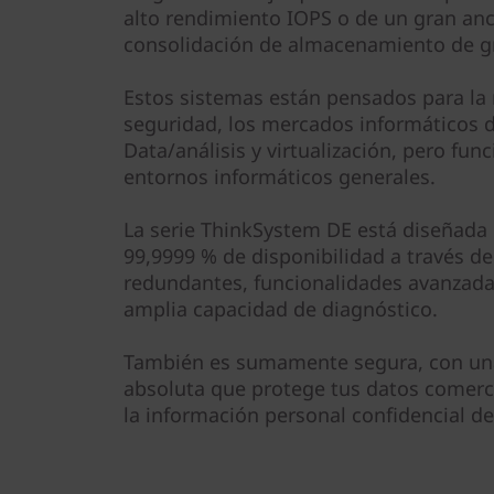
e
alto rendimiento IOPS o de un gran an
consolidación de almacenamiento de g
m
D
Estos sistemas están pensados para la 
seguridad, los mercados informáticos d
E
Data/análisis y virtualización, pero fu
entornos informáticos generales.
6
La serie ThinkSystem DE está diseñada 
0
99,9999 % de disponibilidad a través de
redundantes, funcionalidades avanzada
0
amplia capacidad de diagnóstico.
0
También es sumamente segura, con una
H
absoluta que protege tus datos comerc
la información personal confidencial de 