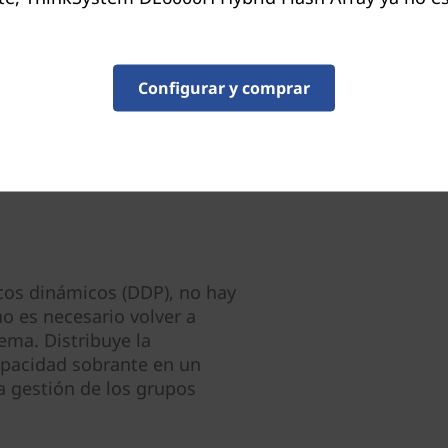
E/S de almacenamiento que 
perfeccionar aún más el ren
Configurar y comprar
cos dinámicos (DDP), no hay
no es necesario volver a
ema. Distribuye la
apacidad sobrante en un
a gestión de los grupos