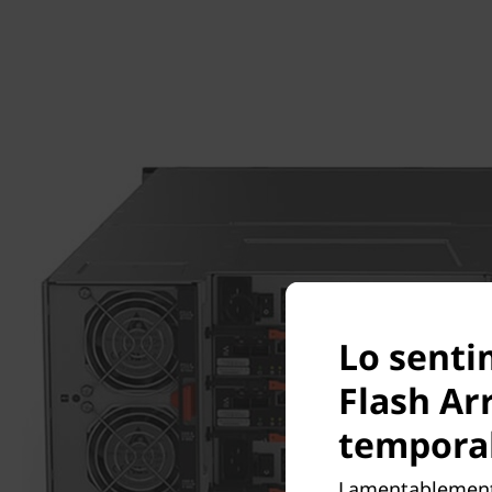
Lo senti
Flash Ar
tempora
Lamentablemente