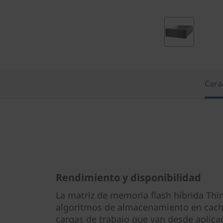
e
T
h
i
Carac
n
k
S
y
Rendimiento y disponibilidad
s
La matriz de memoria flash híbrida Thi
t
algoritmos de almacenamiento en caché
cargas de trabajo que van desde aplica