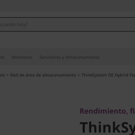
ets
Monitores
Servidores y Almacenamiento
to
>
Red de área de almacenamiento
>
ThinkSystem DE Hybrid Fl
Rendimiento, fiabi
ThinkSy
Rendimiento, fi
ThinkS
DE6000H