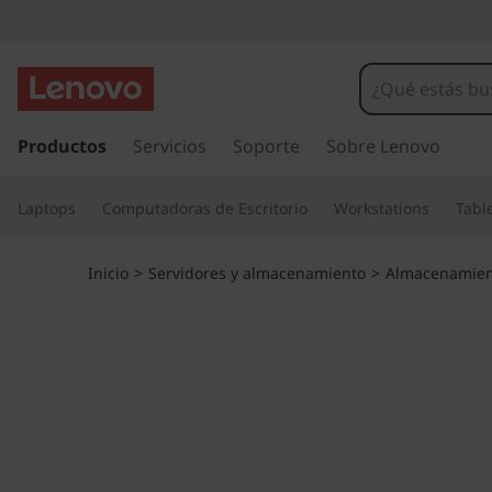
M
a
t
I
r
Productos
Servicios
Soporte
Sobre Lenovo
r
a
l
i
Laptops
Computadoras de Escritorio
Workstations
Tabl
c
o
z
n
Inicio
>
Servidores y almacenamiento
>
Almacenamien
t
d
e
n
e
i
d
f
o
p
l
r
i