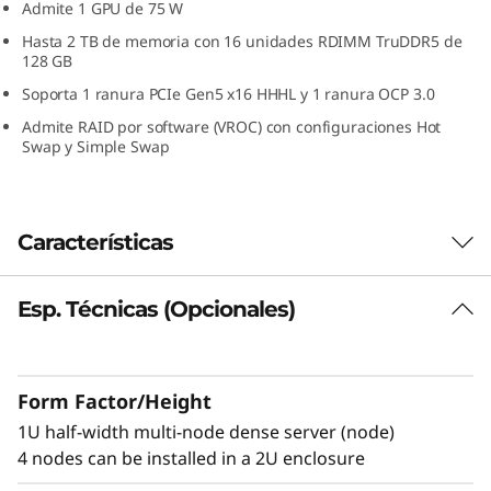
Admite 1 GPU de 75 W
r
Hasta 2 TB de memoria con 16 unidades RDIMM TruDDR5 de
128 GB
v
Soporta 1 ranura PCIe Gen5 x16 HHHL y 1 ranura OCP 3.0
i
Admite RAID por software (VROC) con configuraciones Hot
Swap y Simple Swap
d
o
Características
r
M
Esp. Técnicas (Opcionales)
Potencia de procesamiento de alta
densidad
u
El SD530 V3 es un servidor denso multinodo de
l
Form Factor/Height
1U y media anchura (nodo) con hasta dos
®
1U half-width multi-node dense server (node)
procesadores Intel
Xeon Scalable de 64
t
4 nodes can be installed in a 2U enclosure
núcleos. Proporciona el doble de densidad de
núcleos que un servidor 1U estándar para