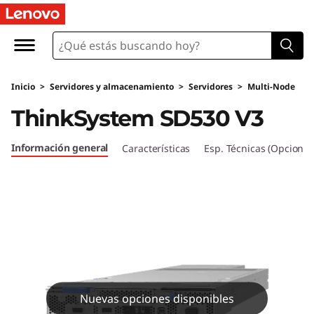
T
h
i
Inicio
>
Servidores y almacenamiento
>
Servidores
>
Multi-Node
n
ThinkSystem SD530 V3
k
Información general
Características
Esp. Técnicas (Opcional
S
y
s
t
e
Nuevas opciones disponibles