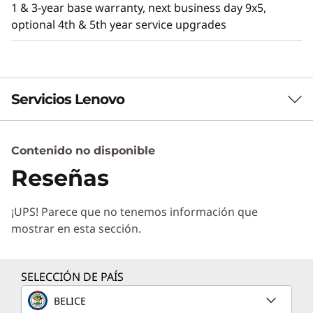
1 & 3-year base warranty, next business day 9x5,
optional 4th & 5th year service upgrades
Servicios Lenovo
Contenido no disponible
Servicios de Soluciones
Eficiencia y rendimiento
Reseñas
Diseñe la mejor estrategia para su empresa.
El ThinkSystem SD530 V3 está diseñad
Trabajaremos con usted para hallar la solución
térmicamente para ofrecer eficiencia y
¡UPS! Parece que no tenemos información que
correcta para sus exclusivas necesidades
rendimiento. Con características térmicas
mostrar en esta sección.
empresariales.
optimizadas para 1U y el doble de densidad de
Más información
núcleos, proporciona una eficiente potencia de
procesamiento y reduce el OPEX.
SELECCIÓN DE PAÍS
Las grandes empresas y las aplicaciones de
BELICE
Servicios de Implementación
computación de alto rendimiento pueden