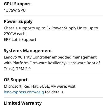
GPU Support
a
1x 75W GPU
D
Power Supply
Optimización flexible de cargas de trabajo
e
Chassis supports up to 3x Power Supply Units, up to
El formato modular multinodo del SD530 V3
2700W each
aumenta la flexibilidad de su espacio en
n
ERP Lot 9 Support
bastidor. Comience con un nodo y haga
ampliación horizontal a medida que lo
s
Systems Management
necesite; puede combinar nodos en el mismo
Lenovo XClarity Controller embedded management
i
chasis para satisfacer sus necesidades de
with Platform Firmware Resiliency (Hardware Root of
procesamiento.
d
Trust), TPM 2.0
Con el doble de densidad, los clientes de COLO
y proveedores de servicio cloud pueden
a
OS Support
aumentar fácilmente el número de usuarios
Microsoft, Red Hat, SUSE, VMware. Visit
aumentando la densidad de la máquina virtual
d
lenovopress.com/osig
for details.
en dimensiones reducidas.
Limited Warranty