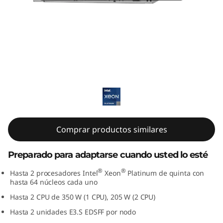
m
S
D
5
ThinkSystem SD530 V3
3
0
V
Comprar productos similares
3
Preparado para adaptarse cuando usted lo esté
:
®
®
Hasta 2 procesadores Intel
Xeon
Platinum de quinta con
hasta 64 núcleos cada uno
S
Hasta 2 CPU de 350 W (1 CPU), 205 W (2 CPU)
e
Hasta 2 unidades E3.S EDSFF por nodo