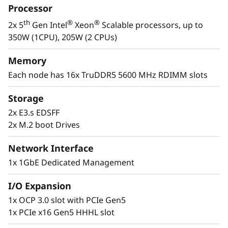
i
Processor
ofrecerle el máximo rendimiento en un centro
-
de datos de las mismas dimensiones.
th
®
®
2x 5
Gen Intel
Xeon
Scalable processors, up to
Optimizado para cargas de trabajo que
350W (1CPU), 205W (2 CPUs)
N
precisan muy escaso almacenamiento y
compatibilidad con PCIe. El The ThinkSystem
Memory
o
SD530 V3 es ideal para múltiples aplicaciones,
Each node has 16x TruDDR5 5600 MHz RDIMM slots
como procesamiento de cantidades masivas
d
de datos transaccionales y aumentar la
Storage
densidad de la máquina virtual para
o
2x E3.s EDSFF
aplicaciones cloud.
2x M.2 boot Drives
d
Network Interface
e
1x 1GbE Dedicated Management
A
I/O Expansion
l
1x OCP 3.0 slot with PCIe Gen5
1x PCIe x16 Gen5 HHHL slot
t