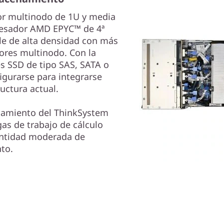
or multinodo de 1U y media
cesador AMD EPYC™ de 4ª
le de alta densidad con más
ores multinodo. Con la
es SSD de tipo SAS, SATA o
gurarse para integrarse
ructura actual.
amiento del ThinkSystem
as de trabajo de cálculo
antidad moderada de
to.