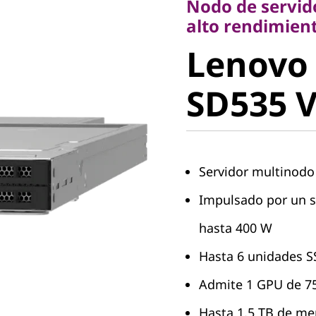
Nodo de servido
Lenovo
alto rendimien
Lenovo
ThinkSy
SD535 
V3
Servidor multinodo
Impulsado por un s
hasta 400 W
Hasta 6 unidades 
Admite 1 GPU de 7
Hasta 1,5 TB de m