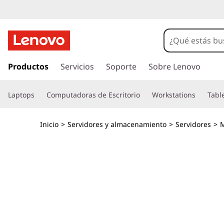
N
o
d
I
r
Productos
Servicios
Soporte
Sobre Lenovo
o
a
l
d
Laptops
Computadoras de Escritorio
Workstations
Tabl
c
o
e
n
Inicio
>
Servidores y almacenamiento
>
Servidores
>
M
t
s
e
n
e
i
d
r
o
p
v
r
i