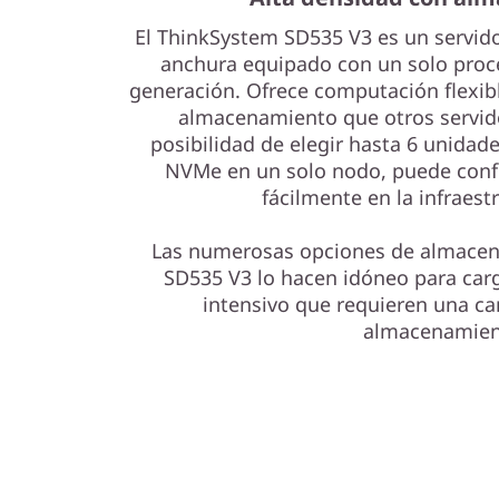
a
El ThinkSystem SD535 V3 es un servid
y
anchura equipado con un solo pro
generación. Ofrece computación flexib
a
almacenamiento que otros servid
posibilidad de elegir hasta 6 unidad
l
NVMe en un solo nodo, puede confi
t
fácilmente en la infraest
o
Las numerosas opciones de almacen
SD535 V3 lo hacen idóneo para carg
r
intensivo que requieren una c
almacenamien
e
n
d
i