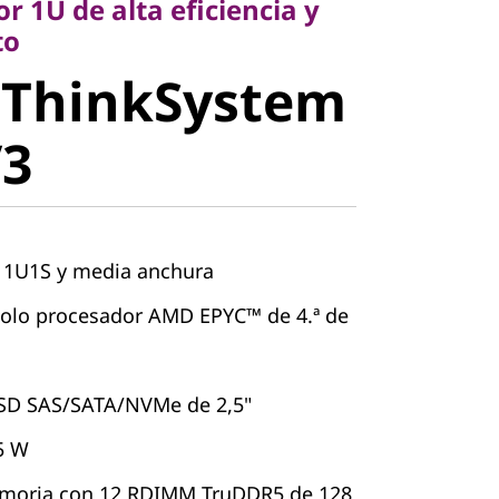
r 1U de alta eficiencia y
to
 ThinkSystem
stem SD535
V3
 1U1S y media anchura
olo procesador AMD EPYC™ de 4.ª de
SSD SAS/SATA/NVMe de 2,5"
5 W
emoria con 12 RDIMM TruDDR5 de 128