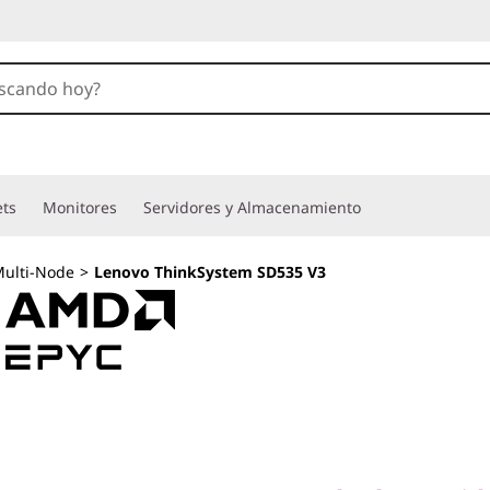
ets
Monitores
Servidores y Almacenamiento
ulti-Node
>
Lenovo ThinkSystem SD535 V3
Nodo de servidor 1
alto rendimiento