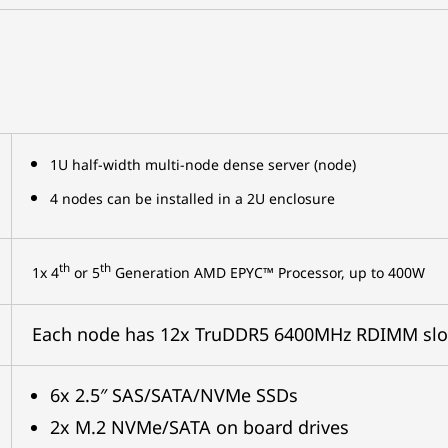
1U half-width multi-node dense server (node)
4 nodes can be installed in a 2U enclosure
th
th
1x 4
or 5
Generation AMD EPYC™ Processor, up to 400W
Each node has 12x TruDDR5 6400MHz RDIMM slot
6x 2.5″ SAS/SATA/NVMe SSDs
2x M.2 NVMe/SATA on board drives