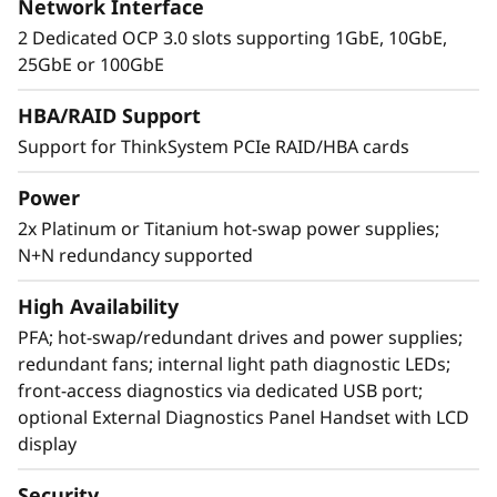
Network Interface
Alto rendimiento en formato 2U
2 Dedicated OCP 3.0 slots supporting 1GbE, 10GbE,
25GbE or 100GbE
El Lenovo ThinkSystem SR850 V3 admite 128
cores de CPU más*, 4 TB más de capacidad* y
HBA/RAID Support
ofrece un 50 % más de ancho de banda* con la
Support for ThinkSystem PCIe RAID/HBA cards
memoria DDR5 más reciente. La nueva
tecnología PCIe Gen5 elimina los cuellos de
Power
botella desde las ranuras de ampliación hasta
las unidades NVMe. El SR850 V3 añade una
2x Platinum or Titanium hot-swap power supplies;
ranura OCP 3.0 adicional y cinco ranuras PCIe
N+N redundancy supported
más*. Con soporte para un máximo de dos
High Availability
GPU de nivel empresarial, 24 unidades NVMe
de conexión directa, puedes dotar a tu
PFA; hot-swap/redundant drives and power supplies;
organización de tecnologías que generan un
redundant fans; internal light path diagnostic LEDs;
rendimiento excepcional y de los recursos
front-access diagnostics via dedicated USB port;
necesarios para cargas de trabajo de nivel
optional External Diagnostics Panel Handset with LCD
empresarial.
display
*Comparado con ThinkSystem SR850 V2
Security