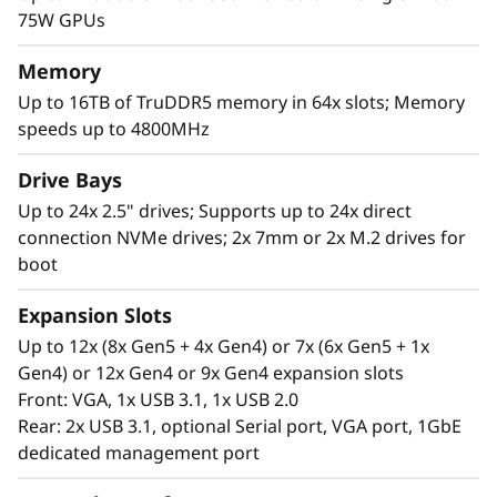
c
como SAP HANA, bases de datos, análisis,
75W GPUs
ERP/CRM, aplicaciones intensivas de GPU
a
como IA/ML y modelado 3D; empoderando
Memory
con ello a su organización para adquirir
l
Up to 16TB of TruDDR5 memory in 64x slots; Memory
información relevante rápidamente.
speeds up to 4800MHz
S
*Comparado con ThinkSystem SR850 V2
Drive Bays
e
Up to 24x 2.5" drives; Supports up to 24x direct
connection NVMe drives; 2x 7mm or 2x M.2 drives for
r
boot
v
Expansion Slots
e
Up to 12x (8x Gen5 + 4x Gen4) or 7x (6x Gen5 + 1x
Gen4) or 12x Gen4 or 9x Gen4 expansion slots
r
Front: VGA, 1x USB 3.1, 1x USB 2.0
Rear: 2x USB 3.1, optional Serial port, VGA port, 1GbE
dedicated management port