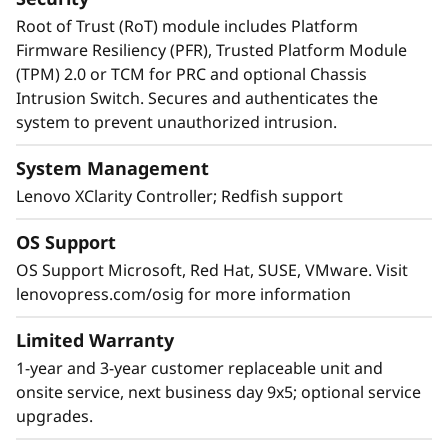
Root of Trust (RoT) module includes Platform
Firmware Resiliency (PFR), Trusted Platform Module
(TPM) 2.0 or TCM for PRC and optional Chassis
Intrusion Switch. Secures and authenticates the
system to prevent unauthorized intrusion.
System Management
Lenovo XClarity Controller; Redfish support
OS Support
OS Support Microsoft, Red Hat, SUSE, VMware. Visit
lenovopress.com/osig for more information
RAS extremo, seguridad superior
Limited Warranty
El SR850 V3 está en lo más alto de la lista RAS
1-year and 3-year customer replaceable unit and
(fiabilidad, disponibilidad y capacidad de
onsite service, next business day 9x5; optional service
servicio). Funciones como el análisis predictivo
upgrades.
de fallos, la detección de errores, la reparación