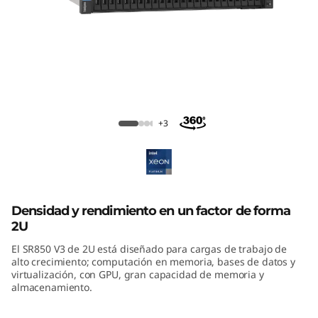
m
S
R
8
ThinkSystem SR850 V3 Mission-Critical
5
Server
+3
0
V
3
Densidad y rendimiento en un factor de forma
2U
M
El SR850 V3 de 2U está diseñado para cargas de trabajo de
alto crecimiento; computación en memoria, bases de datos y
i
virtualización, con GPU, gran capacidad de memoria y
almacenamiento.
s