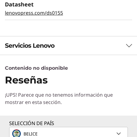
automática y los diagnósticos Light Path
Datasheet
facilitan la identificación de fallos. XClarity
lenovopress.com/ds0155
proporciona una gestión sencilla y
estandarizada, reduce el tiempo de
aprovisionamiento en un 95 % en comparación
con las operaciones manuales. ThinkShield
protege tu negocio con cada producto, desde
Servicios Lenovo
el desarrollo hasta la retirada.
Contenido no disponible
Servicios de Soluciones
Reseñas
Diseñe la mejor estrategia para su empresa.
Trabajaremos con usted para hallar la solución
¡UPS! Parece que no tenemos información que
correcta para sus exclusivas necesidades
mostrar en esta sección.
empresariales.
Más información
SELECCIÓN DE PAÍS
BELICE
Servicios de Implementación