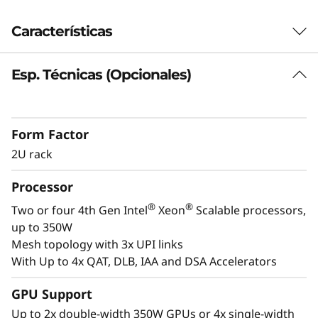
s
Características
i
o
Esp. Técnicas (Opcionales)
Preparado para cargas de trabajo de
próxima generación
n
El SR850 V3 puede ampliarse de dos a cuatro
Form Factor
-
®
®
ª
procesadores Intel
Xeon
Scalable de 4.
2U rack
generación y hasta dos GPU de nivel
C
empresarial. Con soporte para PCIe Gen5, el
Processor
SR850 V3 admite un 33 % más* de conexiones
r
directas, con unidades NVMe preparadas para
®
®
Two or four 4th Gen Intel
Xeon
Scalable processors,
Gen4 y Gen5, y ampliación del almacenamiento
i
up to 350W
de hasta 24 unidades de 2,5" + dos de 7 mm o
Mesh topology with 3x UPI links
t
dos M.2.
With Up to 4x QAT, DLB, IAA and DSA Accelerators
El SR850 V3 maneja sin problemas
i
virtualización empresarial, consolidación de
GPU Support
cargas de trabajo, computación en memoria
Up to 2x double-width 350W GPUs or 4x single-width