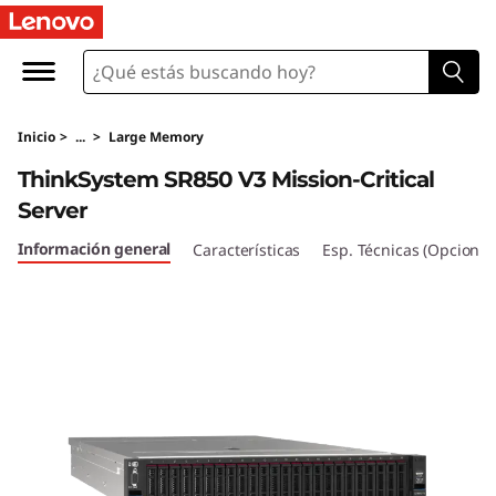
T
h
i
Inicio
>
...
>
Large Memory
n
ThinkSystem SR850 V3 Mission-Critical
k
Server
S
Información general
Características
Esp. Técnicas (Opcional
y
s
t
e