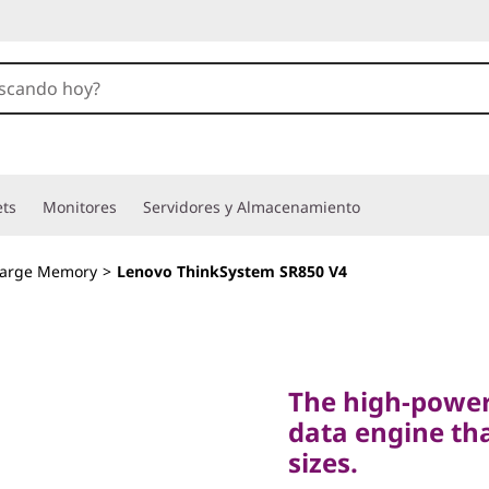
ets
Monitores
Servidores y Almacenamiento
Large Memory
>
Lenovo ThinkSystem SR850 V4
The high-powered,
data engine that d
The high-power
sizes.
data engine tha
Lenovo
sizes.