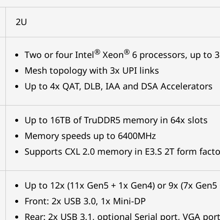
2U
®
®
Two or four Intel
Xeon
6 processors, up to 
Mesh topology with 3x UPI links
Up to 4x QAT, DLB, IAA and DSA Accelerators
Up to 16TB of TruDDR5 memory in 64x slots
Memory speeds up to 6400MHz
Supports CXL 2.0 memory in E3.S 2T form facto
Up to 12x (11x Gen5 + 1x Gen4) or 9x (7x Gen5
Front: 2x USB 3.0, 1x Mini-DP
Rear: 2x USB 3.1, optional Serial port, VGA p