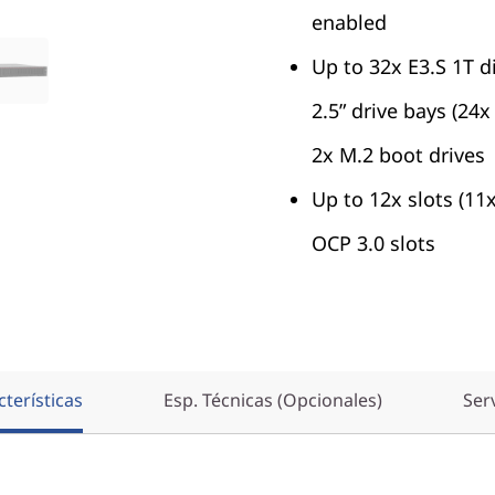
enabled
Up to 32x E3.S 1T d
2.5” drive bays (24
2x M.2 boot drives
Up to 12x slots (11
OCP 3.0 slots
terísticas
Esp. Técnicas (Opcionales)
Ser