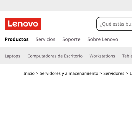
D
e
n
I
r
Productos
Servicios
Soporte
Sobre Lenovo
s
a
l
i
Laptops
Computadoras de Escritorio
Workstations
Tabl
c
o
t
n
Inicio
>
Servidores y almacenamiento
>
Servidores
>
t
y
e
n
&
i
d
P
o
p
e
r
i