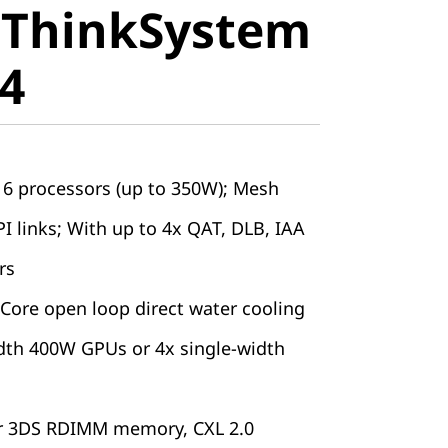
 ThinkSystem
stem SR850
4
6 processors (up to 350W); Mesh
I links; With up to 4x QAT, DLB, IAA
rs
ore open loop direct water cooling
dth 400W GPUs or 4x single-width
r 3DS RDIMM memory, CXL 2.0