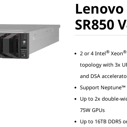
Lenovo
ThinkSy
SR850 V
V4
®
®
2 or 4 Intel
Xeon
topology with 3x UP
and DSA accelerato
Support Neptune™ C
Up to 2x double-wi
75W GPUs
Up to 16TB DDR5 o