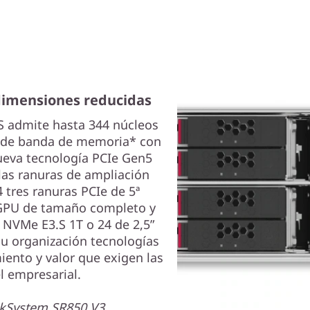
dimensiones reducidas
S admite hasta 344 núcleos
 de banda de memoria* con
ueva tecnología PCIe Gen5
 las ranuras de ampliación
 tres ranuras PCIe de 5ª
GPU de tamaño completo y
 NVMe E3.S 1T o 24 de 2,5”
su organización tecnologías
iento y valor que exigen las
l empresarial.
nkSystem SR850 V3