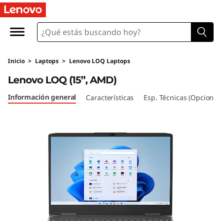
L
e
n
Inicio
>
Laptops
>
Lenovo LOQ Laptops
o
Lenovo LOQ (15”, AMD)
v
Información general
Características
Esp. Técnicas (Opcional
o
L
O
Q
1