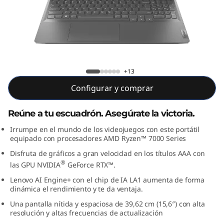
5
A
P
H
Lenovo LOQ (15”, AMD)
+13
8
Configurar y comprar
Reúne a tu escuadrón. Asegúrate la victoria.
Irrumpe en el mundo de los videojuegos con este portátil
equipado con procesadores AMD Ryzen™ 7000 Series
Disfruta de gráficos a gran velocidad en los títulos AAA con
®
las GPU NVIDIA
GeForce RTX™.
Lenovo AI Engine+ con el chip de IA LA1 aumenta de forma
dinámica el rendimiento y te da ventaja.
Una pantalla nítida y espaciosa de 39,62 cm (15,6″) con alta
resolución y altas frecuencias de actualización