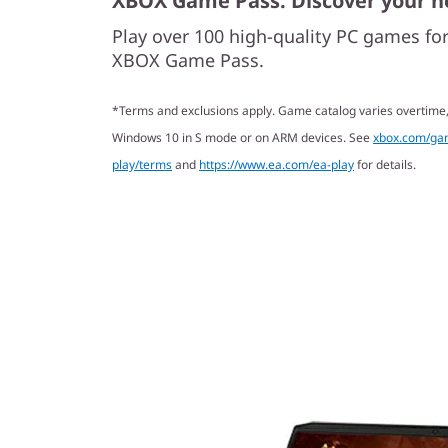
XBOX Game Pass. Discover your n
Play over 100 high-quality PC games fo
XBOX Game Pass.
*Terms and exclusions apply. Game catalog varies overtime,
Windows 10 in S mode or on ARM devices. See
xbox.com/ga
play/terms
and
https://www.ea.com/ea-play
for details.