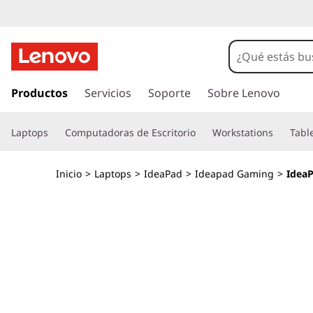
L
a
p
I
r
Productos
Servicios
Soporte
Sobre Lenovo
t
a
l
o
Laptops
Computadoras de Escritorio
Workstations
Tabl
c
o
p
n
Inicio
>
Laptops
>
IdeaPad
>
Ideapad Gaming
>
IdeaP
t
I
e
n
d
i
d
e
o
p
a
r
i