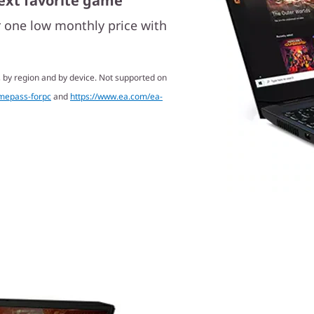
ext favorite game
r one low monthly price with
 by region and by device. Not supported on
mepass-forpc
and
https://www.ea.com/ea-