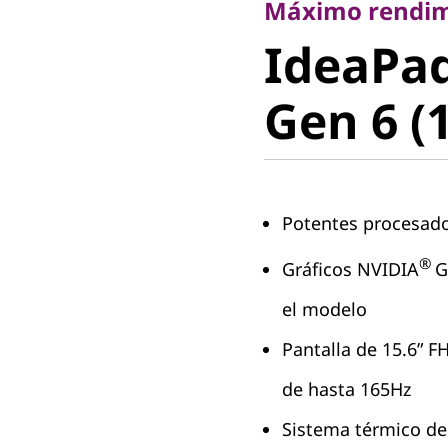
IdeaPad
Máximo rendim
IdeaPa
Gaming 3i Ge
Gen 6 (1
6 (15" Intel)
Potentes procesado
®
Gráficos NVIDIA
G
el modelo
Pantalla de 15.6” FH
de hasta 165Hz
Sistema térmico de