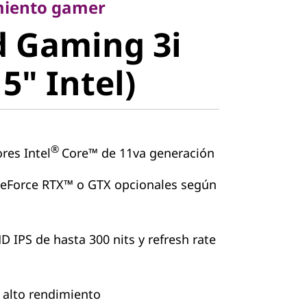
iento gamer
d Gaming 3i
n
5" Intel)
®
res Intel
Core™ de 11va generación
eForce RTX™ o GTX opcionales según
D IPS de hasta 300 nits y refresh rate
 alto rendimiento