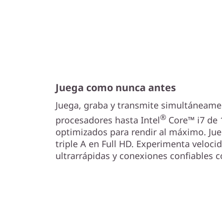
I
n
t
e
l
Juega como nunca antes
Juega, graba y transmite simultáneamen
)
®
procesadores hasta Intel
Core™ i7 de 
optimizados para rendir al máximo. Jue
triple A en Full HD. Experimenta veloci
ultrarrápidas y conexiones confiables c