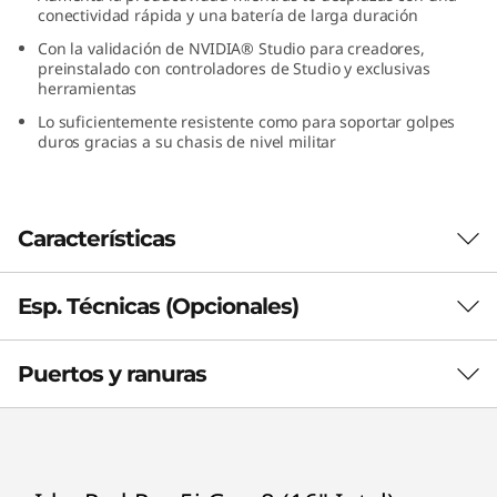
conectividad rápida y una batería de larga duración
n
Con la validación de NVIDIA® Studio para creadores,
t
preinstalado con controladores de Studio y exclusivas
herramientas
e
Lo suficientemente resistente como para soportar golpes
duros gracias a su chasis de nivel militar
l
)
Características
Esp. Técnicas (Opcionales)
Rendimiento a la altura de los
profesionales
Puertos y ranuras
Tanto los creadores como los jugadores ahora
Performance
pueden aprovechar el poder Smart para ir más
allá del rendimiento profesional. Da rienda
Processor
suelta a tu imaginación con hasta los últimos
th
®
Up to 13
Gen Intel
Core™ i7 processor
procesadores Core i7 H Series de 13.a