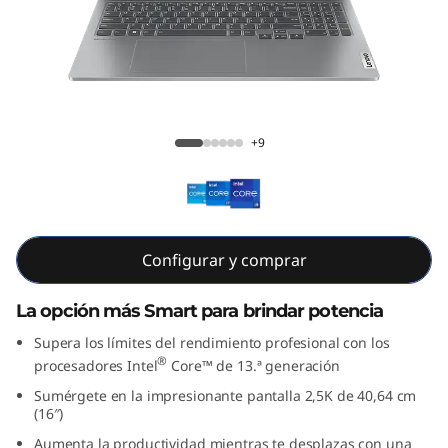
5
i
G
e
Lenovo IdeaPad Pro 5i 8va Gen (16”,
+9
n
Intel)
8
(
Configurar y comprar
1
La opción más Smart para brindar potencia
6
Supera los límites del rendimiento profesional con los
®
procesadores Intel
Core™ de 13.ª generación
"
Sumérgete en la impresionante pantalla 2,5K de 40,64 cm
(16″)
I
Aumenta la productividad mientras te desplazas con una