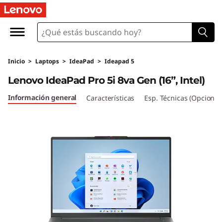
I
d
e
Inicio
>
Laptops
>
IdeaPad
>
Ideapad 5
a
Lenovo IdeaPad Pro 5i 8va Gen (16”, Intel)
P
Información general
Características
Esp. Técnicas (Opcional
a
d
P
r
o