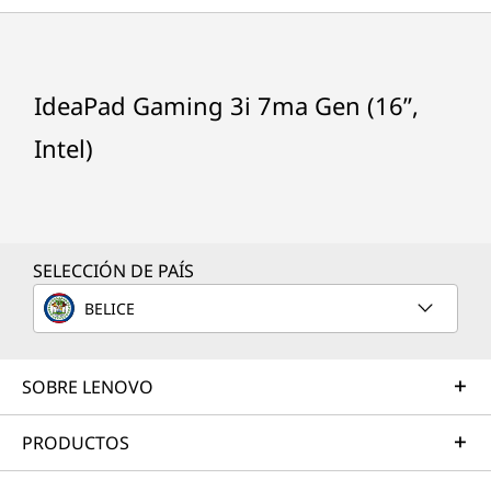
)
Procesador (opcional)
generación te ofrecen un rendimiento de
juego superior junto con la flexibilidad
necesaria para realizar múltiples tareas a la vez
®
Intel
Core™ i7-12700H de 12va generación
sin problemas. La nueva arquitectura
®
Intel
Core™ i7-12650H de 12va generación
IdeaPad Gaming 3i 7ma Gen (16”,
innovadora combina el núcleo correcto con la
®
Intel
Core™ i5-12500H de 12va generación
carga de trabajo adecuada, por lo que las
Intel)
®
Intel
Core™ i5-12450H de 12va generación
tareas en segundo plano no interrumpirán tu
juego. Te da libertad para chatear, navegar,
transmitir, editar, grabar y jugar sin perder el
Sistema operativo (opcional)
ritmo.
SELECCIÓN DE PAÍS
Hasta Windows 11 Pro
BELICE
Tarjeta gráfica (opcional)
1
-
USB3.2 Gen1
®
NVIDIA
GeForce RTX™ 3060, GDDR6 de 6 GB,
frecuencia máxima de reloj registrada de 1425 MHz,
SOBRE LENOVO
2
-
USB3.2 Gen1
frecuencia máxima de reloj alcanzada de 1642 MHz,
potencia máxima de tarjeta gráfica de 105 W
PRODUCTOS
®
NVIDIA
GeForce RTX™ 3050 Ti, GDDR6 de 4 G,
3
-
マイクロホン/ヘッドホン・コンボ・ジャック