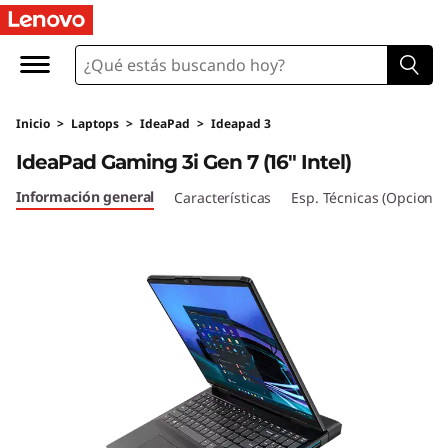
I
d
e
Inicio
>
Laptops
>
IdeaPad
>
Ideapad 3
a
IdeaPad Gaming 3i Gen 7 (16" Intel)
P
Información general
Características
Esp. Técnicas (Opcional
a
d
G
a
m