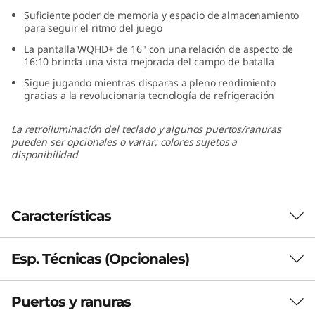
(
Suficiente poder de memoria y espacio de almacenamiento
para seguir el ritmo del juego
1
La pantalla WQHD+ de 16" con una relación de aspecto de
16:10 brinda una vista mejorada del campo de batalla
6
Sigue jugando mientras disparas a pleno rendimiento
gracias a la revolucionaria tecnología de refrigeración
”
La retroiluminación del teclado y algunos puertos/ranuras
,
pueden ser opcionales o variar; colores sujetos a
disponibilidad
I
n
Características
t
e
Esp. Técnicas (Opcionales)
Diseñada para la próxima generación de
videojuegos
l
Puertos y ranuras
®
Los procesadores Intel
Core™ de 12va