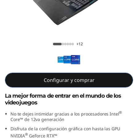
i
n
g
3
IdeaPad Gaming 3i Gen 7 (16" Intel)
+12
i
7
m
Configurar y comprar
a
La mejor forma de entrar en el mundo de los
videojuegos
G
®
No te dejes intimidar gracias a los procesadores Intel
e
Core™ de 12va generación
Disfruta de la configuración gráfica con hasta las GPU
n
®
NVIDIA
GeForce RTX™