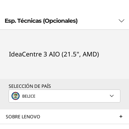
A
M
Esp. Técnicas (Opcionales)
D
)
Procesador
IdeaCentre 3 AIO (21.5", AMD)
Up to AMD Ryzen™ 5 3500U
Sistema operativo
Windows 10 Home
SELECCIÓN DE PAÍS
Tarjeta gráfica
Integrated graphics
BELICE
Memoria total
SOBRE LENOVO
Up to 16GB DDR4 memory