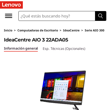
I
d
e
Inicio
>
Computadoras de Escritorio
>
IdeaCentre
>
Serie AIO 300
a
IdeaCentre AIO 3 22ADA05
C
Información general
Esp. Técnicas (Opcionales)
e
n
t
r
e