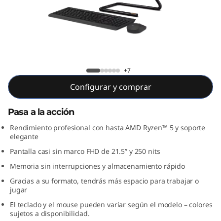
3
A
I
O
IdeaCentre AIO 3 22ADA05
+7
(
Configurar y comprar
2
Pasa a la acción
1
Rendimiento profesional con hasta AMD Ryzen™ 5 y soporte
elegante
.
Pantalla casi sin marco FHD de 21.5” y 250 nits
5
Memoria sin interrupciones y almacenamiento rápido
Gracias a su formato, tendrás más espacio para trabajar o
"
jugar
El teclado y el mouse pueden variar según el modelo – colores
,
sujetos a disponibilidad.