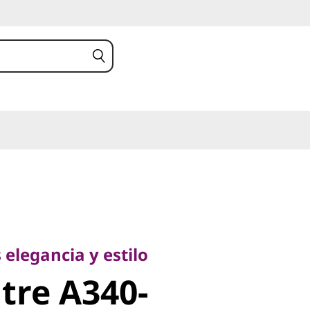
egancia y estilo
re A340-
elegancia y estilo
tre A340-