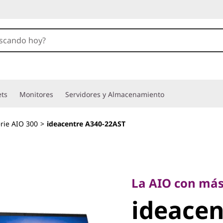
ets
Monitores
Servidores y Almacenamiento
rie AIO 300
>
ideacentre A340-22AST
La AIO con más el
ideacent
La AIO con más 
ideacen
22AST