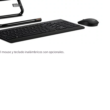
l mouse y teclado inalámbricos son opcionales.