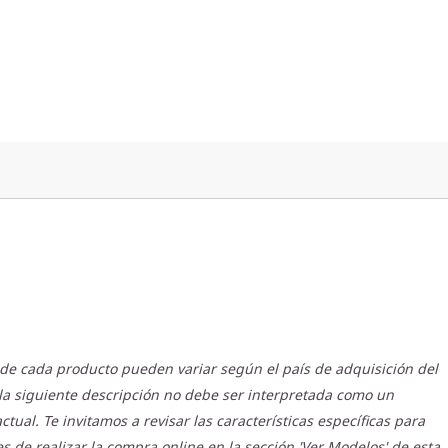
s de cada producto pueden variar según el país de adquisición del
la siguiente descripción no debe ser interpretada como un
ual. Te invitamos a revisar las características específicas para
s de realizar la compra online en la sección 'Ver Modelos' de esta