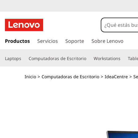
I
d
e
I
r
Productos
Servicios
Soporte
Sobre Lenovo
a
a
l
C
Laptops
Computadoras de Escritorio
Workstations
Tabl
c
o
e
n
Inicio
>
Computadoras de Escritorio
>
IdeaCentre
>
Se
t
n
e
n
t
i
d
r
o
p
e
r
i