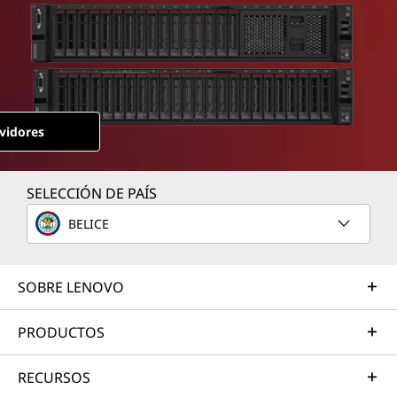
e
r
e
d
vidores
b
y
SELECCIÓN DE PAÍS
A
BELICE
M
SOBRE LENOVO
D
PRODUCTOS
RECURSOS