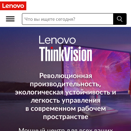
L
e
n
o
v
o
Революционная
T
производительность,
экологическая устойчивость и
h
легкость управления
i
в современном рабочем
пространстве
n
Мощный центр для всех ваших