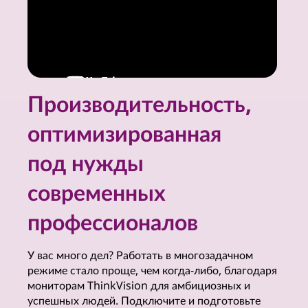
е
ш
е
н
Производительность,
и
оптимизированная
я
под нужды
д
современных
л
профессионалов
я
У вас много дел? Работать в многозадачном
м
режиме стало проще, чем когда-либо, благодаря
мониторам ThinkVision для амбициозных и
о
успешных людей. Подключите и подготовьте