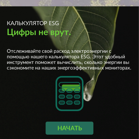
КАЛЬКУЛЯТОР ESG
Цифры не врут.
Выберите страну/регион:
Отслеживайте свой расход электроэнергии с
Выберите вариант
помощью нашего калькулятора ESG. Этот удобный
инструмент поможет вычислить, сколько энергии вы
Название модели
сэкономите на наших энергоэффективных мониторах.
Выберите вариант
Размер/частота обновления
Выберите вариант
Количество мониторов
Срок использования (год)
НАЧАТЬ
Выберите вариант