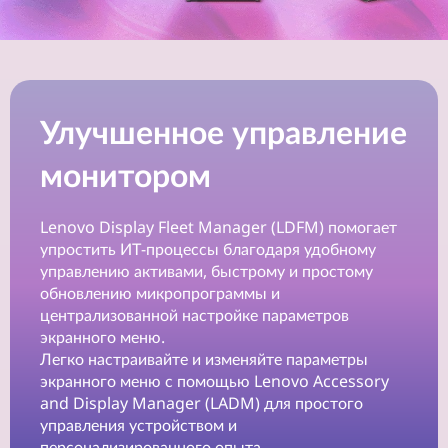
в
р
е
Улучшенное управление
м
монитором
е
н
Lenovo Display Fleet Manager (LDFM) помогает
упростить ИТ-процессы благодаря удобному
н
управлению активами, быстрому и простому
обновлению микропрограммы и
о
централизованной настройке параметров
экранного меню.
м
Легко настраивайте и изменяйте параметры
экранного меню с помощью Lenovo Accessory
р
and Display Manager (LADM) для простого
управления устройством и
а
персонализированного опыта.