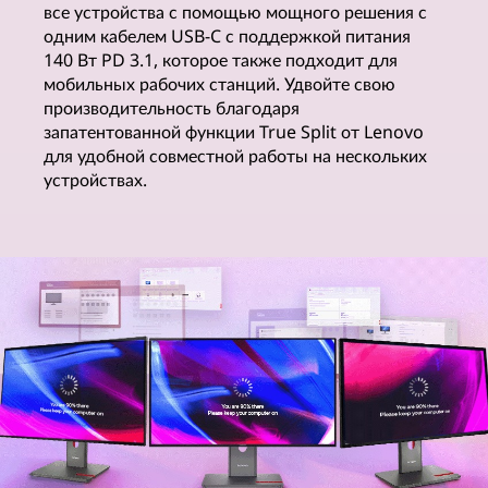
все устройства с помощью мощного решения с
н
одним кабелем USB-C с поддержкой питания
140 Вт PD 3.1, которое также подходит для
и
мобильных рабочих станций. Удвойте свою
производительность благодаря
т
запатентованной функции True Split от Lenovo
для удобной совместной работы на нескольких
о
устройствах.
р
о
в
в
с
о