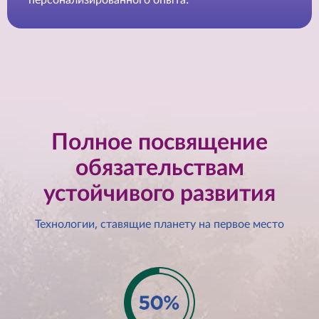
б
о
ч
е
Полное посвящение
м
обязательствам
п
устойчивого развития
р
Технологии, ставящие планету на первое место
о
с
т