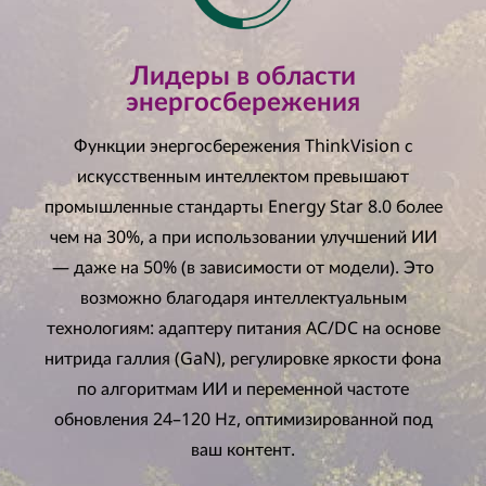
р
а
Лидеры в области
энергосбережения
н
Функции энергосбережения ThinkVision с
с
искусственным интеллектом превышают
т
промышленные стандарты Energy Star 8.0 более
чем на 30%, а при использовании улучшений ИИ
в
— даже на 50% (в зависимости от модели). Это
е
возможно благодаря интеллектуальным
технологиям: адаптеру питания AC/DC на основе
нитрида галлия (GaN), регулировке яркости фона
по алгоритмам ИИ и переменной частоте
обновления 24–120 Hz, оптимизированной под
ваш контент.