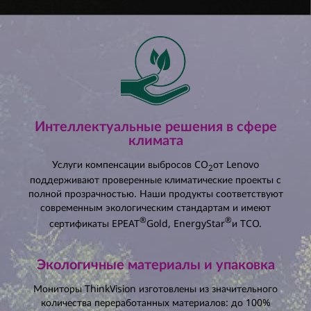
В конфигурации с
мониторами, используемыми в
течение
лет в
:
Общая сумма экономии энергии:
кВт·ч
Процент снижения годовой
энергопотребления:
%
Интеллектуальные решения в сфере
Общая сумма экономии на электроэнергии:
климата
Услуги компенсации выбросов CO
от Lenovo
2
поддерживают проверенные климатические проекты с
полной прозрачностью. Наши продукты соответствуют
современным экологическим стандартам и имеют
®
®
сертификаты EPEAT
Gold, EnergyStar
и TCO.
Экологичные материалы и упаковка
Мониторы ThinkVision изготовлены из значительного
количества переработанных материалов: до 100%