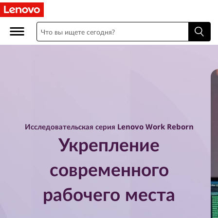
В
о
з
р
о
ж
Исследовательская серия Lenovo Work Reborn
д
Укрепление
е
современного
н
рабочего места
и