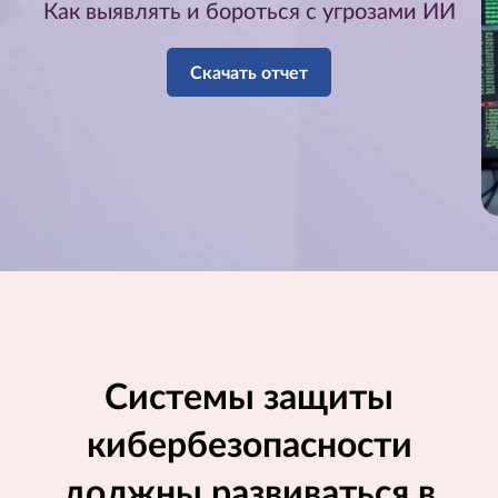
е
Как выявлять и бороться с угрозами ИИ
т
Скачать отчет
р
у
д
а
–
Т
о
Системы защиты
м
кибербезопасности
3
должны развиваться в