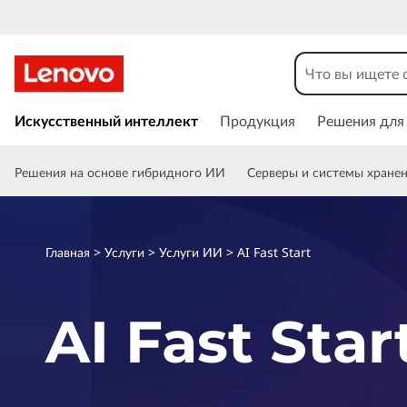
L
e
n
П
е
Искусственный интеллект
Продукция
Решения для
o
р
е
v
Решения на основе гибридного ИИ
Серверы и системы хране
й
т
o
и
к
A
Главная
>
Услуги
>
Услуги ИИ
> AI Fast Start
о
с
I
н
AI Fast Star
о
F
в
н
a
о
м