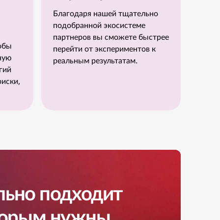
Благодаря нашей тщательно
подобранной экосистеме
партнеров вы сможете быстрее
обы
перейти от экспериментов к
ную
реальным результатам.
гий
риски,
ально подходит
торым нужны