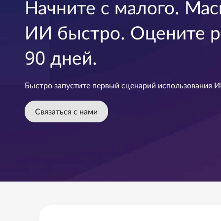
s
Начните с малого. Ма
у
t
к
ИИ быстро. Оцените р
о
S
н
90 дней.
т
t
е
н
a
т
Быстро запустите первый сценарий использования И
у
r
Связаться с нами
t