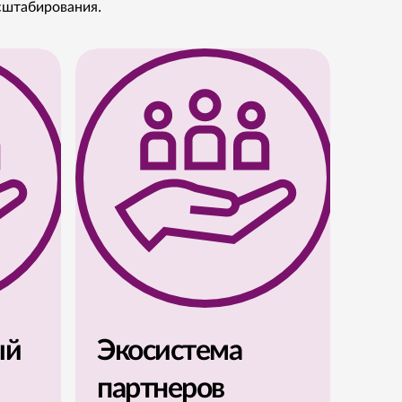
сштабирования.
ый
Экосистема
партнеров