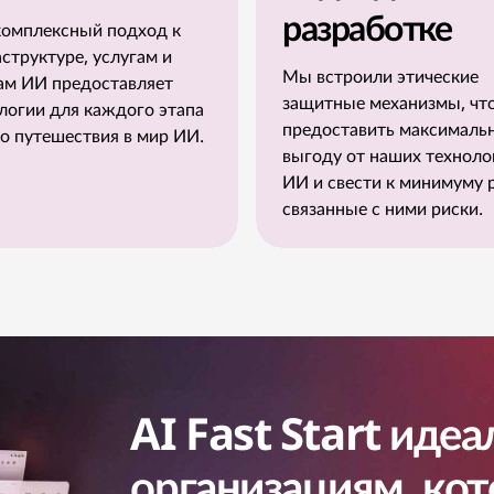
разработке
омплексный подход к
структуре, услугам и
Мы встроили этические
ам ИИ предоставляет
защитные механизмы, чт
логии для каждого этапа
предоставить максималь
о путешествия в мир ИИ.
выгоду от наших техноло
ИИ и свести к минимуму 
связанные с ними риски.
AI Fast Start иде
организациям, ко