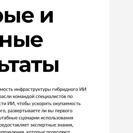
рые и
ьные
ьтаты
мость инфраструктуры гибридного ИИ
расли командой специалистов по
сти ИИ, чтобы ускорить окупаемость
го, развертываете ли вы первого
штабные сценарии использования
предоставляет экспертные знания,
управления, которые позволяют