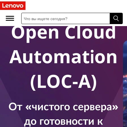
Lenovo
L
e
Open Cloud
n
o
Automation
v
o
(LOC-A)
O
p
e
От «чистого сервера»
n
до готовности к