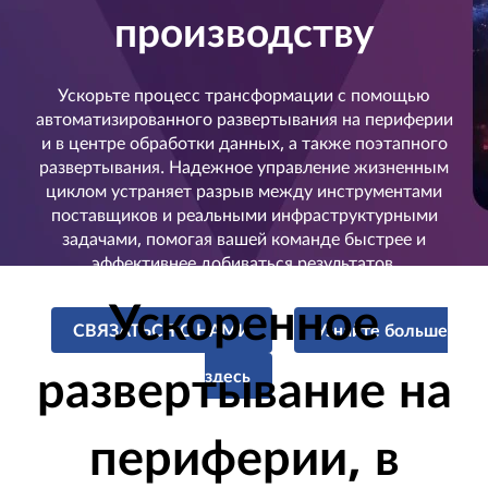
C
производству
l
o
Ускорьте процесс трансформации с помощью
автоматизированного развертывания на периферии
u
и в центре обработки данных, а также поэтапного
развертывания. Надежное управление жизненным
d
циклом устраняет разрыв между инструментами
поставщиков и реальными инфраструктурными
A
задачами, помогая вашей команде быстрее и
эффективнее добиваться результатов.
u
Ускоренное
t
СВЯЗАТЬСЯ С НАМИ
Узнайте больше
o
развертывание на
здесь
m
периферии, в
a