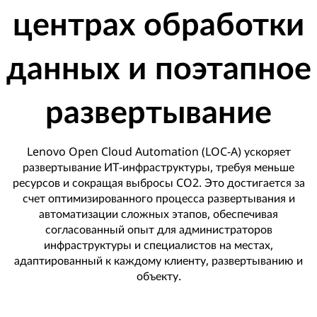
центрах обработки
t
i
данных и поэтапное
o
развертывание
n
(
Lenovo Open Cloud Automation (LOC-A) ускоряет
L
развертывание ИТ-инфраструктуры, требуя меньше
ресурсов и сокращая выбросы CO2. Это достигается за
O
счет оптимизированного процесса развертывания и
автоматизации сложных этапов, обеспечивая
C
согласованный опыт для администраторов
инфраструктуры и специалистов на местах,
-
адаптированный к каждому клиенту, развертыванию и
объекту.
A