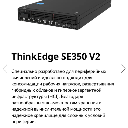
ThinkEdge SE350 V2
T
Специально разработано для периферийных
Сп
вычислений и идеально подходит для
тр
консолидации рабочих нагрузок, развертывания
Та
гибридных облаков и гиперконвергентной
гр
инфраструктуры (HCI). Благодаря
но
разнообразным возможностям хранения и
об
надежной вычислительной мощности это
По
надежное хранилище для сложных условий
периферии.