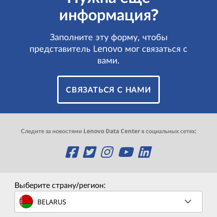
информация?
Заполните эту форму, чтобы
представитель Lenovo мог связаться с
вами.
СВЯЗАТЬСЯ С НАМИ
Следите за новостями Lenovo Data Center в социальных сетях:
O
O
O
O
O
p
p
p
p
p
e
e
e
e
e
Выберите страну/регион:
n
n
n
n
n
BELARUS