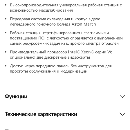
a
Высокопроизводительная универсальная рабочая станция с
возможностью масштабирования
t
Передовая система охлаждения и корпус в духе
легендарного гоночного болида Aston Martin
i
Рабочая станция, сертифицированная независимыми
поставщиками ПО, с легкостью справляется с выполнением
o
самых ресурсоемких задач из широкого спектра отраслей
Производительный процессор Intel® Xeon® серии W;
n
опционально: две дискретные видеокарты
Доступ через переднюю панель без инструментов для
P
простоты обслуживания и модернизации
5
Функции
Технические характеристики
Рабочая станция нового поколения
Рабочая станция ThinkStation P5 создана с