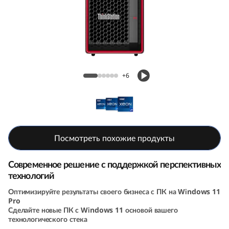
н
ц
и
я
Рабочая станция ThinkStation P5
+6
T
h
i
Посмотреть похожие продукты
n
Современное решение с поддержкой перспективных
k
технологий
Оптимизируйте результаты своего бизнеса с ПК на Windows 11
S
Pro
Сделайте новые ПК с Windows 11 основой вашего
t
технологического стека