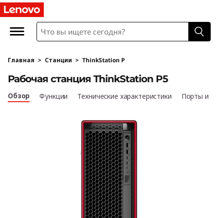
Р
а
б
Главная
>
Станции
>
ThinkStation P
о
Рабочая станция ThinkStation P5
ч
Обзор
Функции
Технические характеристики
Порты и р
а
я
с
т
а