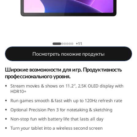
o
v
o
T
Планшет Lenovo Tab P11 Pro (2nd Gen)
+11
a
Посмотреть похожие продукты
b
Широкие возможности для игр. Продуктивность
профессионального уровня.
P
Stream movies & shows on 11.2″, 2.5K OLED display with
1
HDR10+
Run games smooth & fast with up to 120Hz refresh rate
1
Optional Precision Pen 3 for notetaking & sketching
P
Non-stop fun with battery life that lasts all day
Turn your tablet into a wireless second screen
r