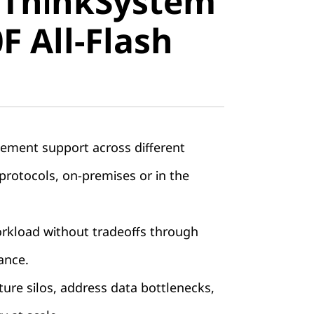
 ThinkSystem
stem
 All-Flash
All-Flash
ement support across different
rotocols, on-premises or in the
orkload without tradeoffs through
ance.
ture silos, address data bottlenecks,