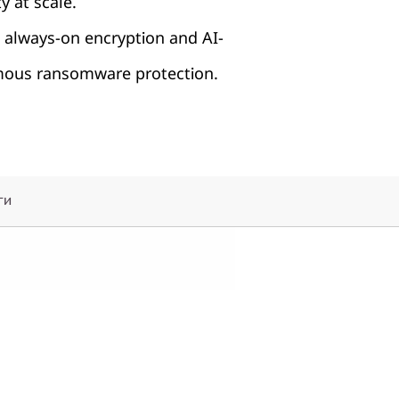
y at scale.
 always-on encryption and AI-
ous ransomware protection.
ги