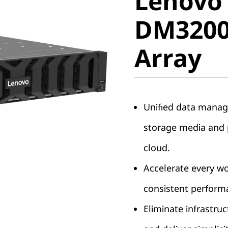
Lenovo
ThinkSy
DM3200F
DM3200F 
Array
Array
Unified data manag
storage media and p
cloud.
Accelerate every w
consistent perform
Eliminate infrastruc