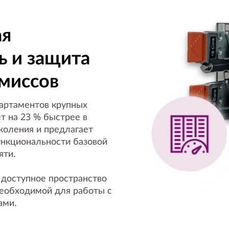
ая
ь и защита
миссов
артаментов крупных
т на 23 % быстрее в
коления и предлагает
ункциональности базовой
яти.
доступное пространство
необходимой для работы с
ами.