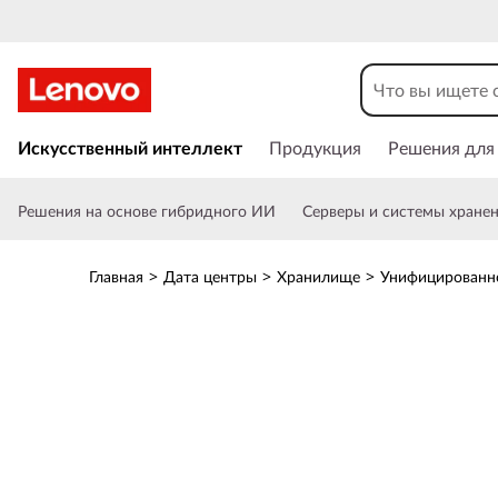
T
h
i
П
е
Искусственный интеллект
Продукция
Решения для
n
р
е
k
Решения на основе гибридного ИИ
Серверы и системы хране
й
т
S
и
Главная
>
Дата центры
>
Хранилище
>
Унифицированн
к
y
о
с
s
н
о
t
в
н
e
о
м