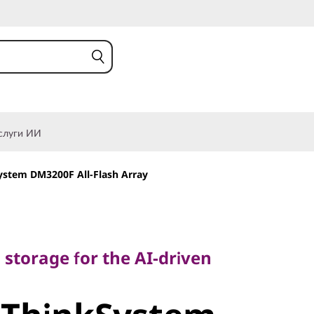
слуги ИИ
stem DM3200F All-Flash Array
torage for the AI-driven
h storage for the AI-driven