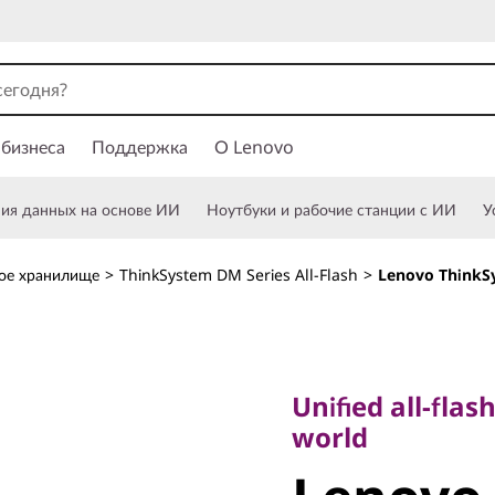
 бизнеса
Поддержка
О Lenovo
ния данных на основе ИИ
Ноутбуки и рабочие станции с ИИ
У
ое хранилище
>
ThinkSystem DM Series All-Flash
>
Lenovo ThinkSy
Unified all-flash s
world
Unified all-flas
Lenovo
world