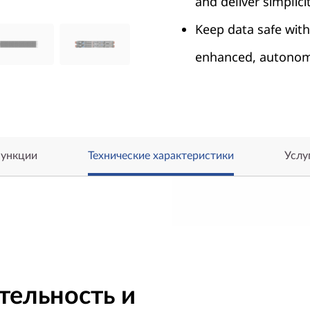
and deliver simplicit
Keep data safe with
enhanced, autonom
ункции
Технические характеристики
Услу
ельность и