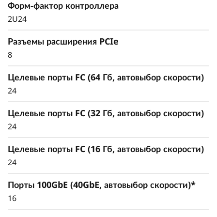
Форм-фактор контроллера
кластере без сбоев, вы можете увеличить
2U24
емкость хранилища и устранить
изолированные хранилища.
Разъемы расширения PCIe
Беспрецедентная гибкость при развертывании
8
и перемещении рабочих нагрузок. Единая
Целевые порты FC (64 Гб, автовыбор скорости)
емкость для блочных, файловых и объектных
рабочих нагрузок обеспечивает плавное
24
масштабирование.
Целевые порты FC (32 Гб, автовыбор скорости)
24
Целевые порты FC (16 Гб, автовыбор скорости)
24
Порты 100GbE (40GbE, автовыбор скорости)*
16