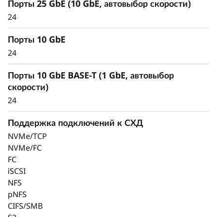
Порты 25 GbE (10 GbE, автовыбор скорости)
24
Порты 10 GbE
Обеспечьте доступность и безопасность
24
данных с помощью передовых технологий
защиты
Порты 10 GbE BASE-T (1 GbE, автовыбор
Безопасность данных — приоритет любой
скорости)
организации. Защитите ценные данные от
24
вымогателей и других внешних кибератак, а
также внутренних угроз. Система помогает
Поддержка подключений к СХД
сохранить доступность данных, устраняет
NVMe/TCP
перебои и быстро восстанавливается после
NVMe/FC
неисправностей.
FC
iSCSI
Непрерывное шифрование и автономное
NFS
распознавание вымогателей в режиме
pNFS
реального времени, улучшенное встроенными
CIFS/SMB
моделями машинного обучения, защищает