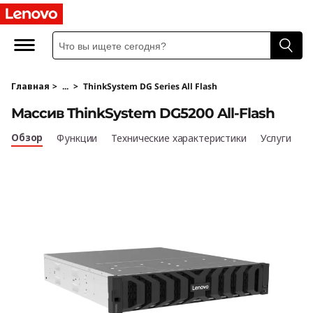
T
h
i
Главная
>
...
>
ThinkSystem DG Series All Flash
n
Массив ThinkSystem DG5200 All-Flash
k
Обзор
Функции
Технические характеристики
Услуги
S
y
s
t
e