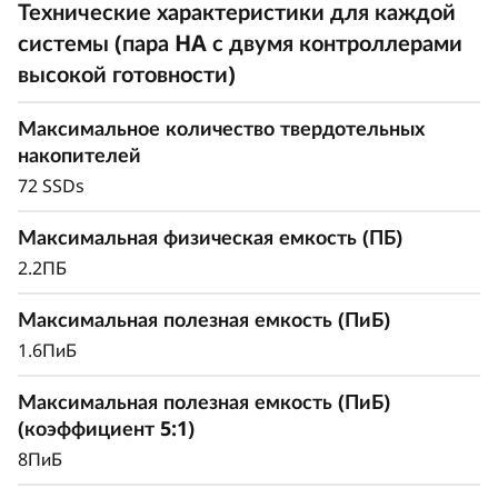
перехода от гибридных/ HDD к полностью
Технические характеристики для каждой
флэш-памяти.
системы (пара HA с двумя контроллерами
высокой готовности)
Максимальное количество твердотельных
накопителей
72 SSDs
Максимальная физическая емкость (ПБ)
2.2ПБ
Максимальная полезная емкость (ПиБ)
1.6ПиБ
Максимальная полезная емкость (ПиБ)
Масштабируемость и гибкость для
(коэффициент 5:1)
удовлетворения динамических потребностей в
хранении данных
8ПиБ
Используя возможности масштабирования в