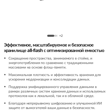
m
D
G
5
Массив ThinkSystem DG5200 All-Flash
+2
2
Эффективное, масштабируемое и безопасное
хранилище all-flash с оптимизированной емкостью
0
Сокращение пространства, занимаемого в стойке, и
0
энергопотребления по сравнению с традиционными
массивами на основе флэш-памяти.
A
Максимальная плотность и эффективность хранения для
ускорения модернизации и консолидации данных.
l
Поддержка унифицированного управления данными в
рамках различных систем хранения данных и используемых
l
протоколов как в локальной, так и в облачной среде.
Благодаря непрерывному шифрованию и улучшенной ИИ
-
защите от вымогателей ваши данные в безопасности.