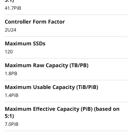
s
41.7PiB
СХД ThinkSystem серии DS поддерживает
h
крупномасштабные среды SAN и обеспечивает
Controller Form Factor
более высокую эффективную емкость,
2U24
поддерживает высокую доступность данных и
обеспечивает бесперебойную работу
Maximum SSDs
критически важных приложений благодаря
120
симметричной архитектуре, работающей по
схеме «ведущий-ведущий».
Maximum Raw Capacity (TB/PB)
1.8PB
Maximum Usable Capacity (TiB/PiB)
1.4PiB
Maximum Effective Capacity (PiB) (based on
5:1)
7.0PiB