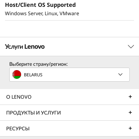
Host/Client OS Supported
и оптимизируйте управление данными для
ваших рабочих нагрузок SAN с помощью
Windows Server, Linux, VMware
специально разработанного блочного
хранилища, а также получите быструю
видимость и аналитическую информацию для
выявления потенциальных проблем с
Услуги Lenovo
производительностью.
Выберите страну/регион:
Услуги по решению
BELARUS
Разработайте лучшую стратегию для своего
предприятия. В совместной работе с вами мы найдем
правильное решение для ваших уникальных бизнес-
О LENOVO
потребностей.
ПРОДУКТЫ И УСЛУГИ
Подробнее
РЕСУРСЫ
Услуги по внедрению