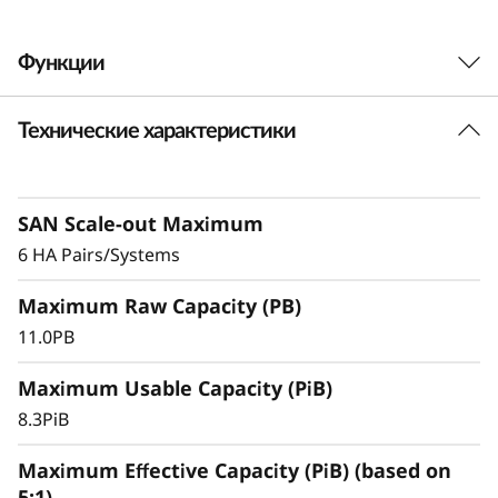
0
Функции
0
C
Технические характеристики
Исключительная
A
производительность,
l
эффективность и
SAN Scale-out Maximum
6 HA Pairs/Systems
l
доступность
Maximum Raw Capacity (PB)
-
Сверхбыстрое блочное хранилище All-Flash
11.0PB
разработано и оптимизировано для
F
приложений и рабочих нагрузок, требующих
Maximum Usable Capacity (PiB)
l
высокой производительности и большой
8.3PiB
емкости, — приложений с созданием
a
виртуальной среды, критически важных баз
Maximum Effective Capacity (PiB) (based on
данных и других рабочих нагрузок на базе SAN.
5:1)