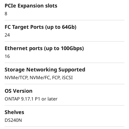
PCIe Expansion slots
8
Упрощенное и
FC Target Ports (up to 64Gb)
последовательное
24
управление данными
Ethernet ports (up to 100Gbps)
16
Управление инфраструктурой должно быть
Storage Networking Supported
простым, а не сложным. Развертывание
NVMe/TCP, NVMe/FC, FCP, iSCSI
специализированных решений SAN для
критически важных рабочих нагрузок требует
OS Version
наличие хранилища, которое обеспечит
высокую доступность и простое управление.
ONTAP 9.17.1 P1 or later
Shelves
СХД ThinkSystem серии DS обеспечивает
упрощенное и последовательное управление
DS240N
данными. Быстро обеспечьте хранение данных