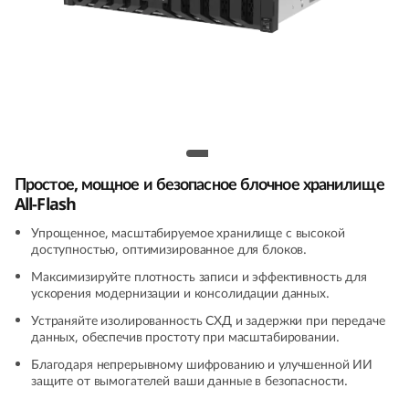
k
S
y
s
Lenovo ThinkSystem DS7200 All-Flash
t
Array
Простое, мощное и безопасное блочное хранилище
e
All-Flash
m
Упрощенное, масштабируемое хранилище с высокой
доступностью, оптимизированное для блоков.
D
Максимизируйте плотность записи и эффективность для
ускорения модернизации и консолидации данных.
S
Устраняйте изолированность СХД и задержки при передаче
данных, обеспечив простоту при масштабировании.
5
Благодаря непрерывному шифрованию и улучшенной ИИ
защите от вымогателей ваши данные в безопасности.
2