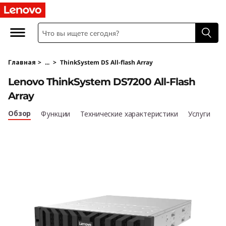
М
а
с
Главная
>
...
>
ThinkSystem DS All-flash Array
с
Lenovo ThinkSystem DS7200 All-Flash
и
Array
в
Обзор
Функции
Технические характеристики
Услуги
T
h
i
n