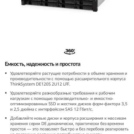
и
р
е
н
Корпус расширения ThinkSystem DE120S
и
2U12 LFF
я
Емкость, надежность и простота
Удовлетворяйте растущие потребности в объеме хранения и
T
производительности с помощью расширительного корпуса
ThinkSystem DE120S 2U12 LFF.
h
Удовлетворяйте разнообразные требования к рабочим
нагрузкам с помощью производительно- и емкостно-
i
оптимизированных SSD и жестких дисков форм-фактора 3,5
и 2,5 дюйма с интерфейсом SAS 12 Гбит/с.
n
Добавляйте новые диски и корпуса расширения к массивам
хранения серии DE динамически, практически без времени
k
простоя — это позволяет быстро и без перебоев реагировать