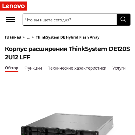
К
о
р
Главная
>
...
>
ThinkSystem DE Hybrid Flash Array
п
Корпус расширения ThinkSystem DE120S
у
2U12 LFF
с
Обзор
Функции
Технические характеристики
Услуги
р
а
с
ш