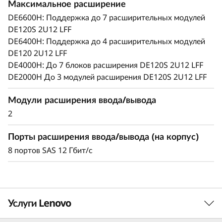
0
Максимальное расширение
Возможность динамического добавления в
DE6600H: Поддержка до 7 расширительных модулей
системы хранения данных серии DE
S
DE120S 2U12 LFF
различных дисков и корпусов расширения
DE6400H: Поддержка до 4 расширительных модулей
2
практически без простоев помогает легко и
DE120 2U12 LFF
быстро реагировать на растущие требования
U
DE4000H: До 7 блоков расширения DE120S 2U12 LFF
к емкости.
DE2000H До 3 модулей расширения DE120S 2U12 LFF
1
Модули расширения ввода/вывода
2
2
L
Порты расширения ввода/вывода (на корпус)
F
8 портов SAS 12 Гбит/с
F
Услуги Lenovo