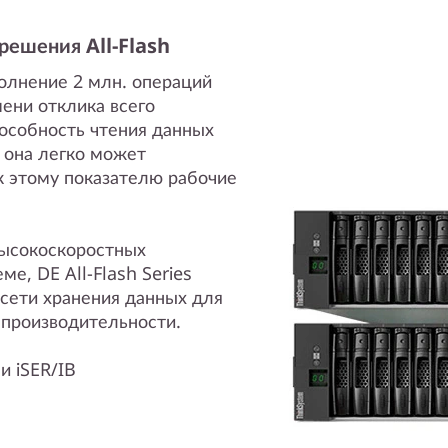
решения All-Flash
олнение 2 млн. операций
мени отклика всего
особность чтения данных
у она легко может
 этому показателю рабочие
высокоскоростных
е, DE All-Flash Series
сети хранения данных для
 производительности.
и iSER/IB