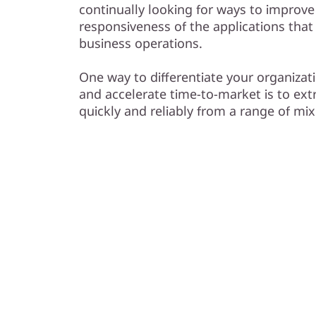
e
continually looking for ways to improv
responsiveness of the applications that c
n
business operations.
o
One way to differentiate your organiza
v
and accelerate time-to-market is to ext
quickly and reliably from a range of m
o
T
h
i
n
k
S