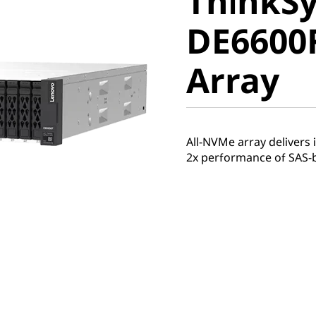
ThinkS
DE6600F 
DE6600F
Array
Array
All-NVMe array delivers
2x performance of SAS-ba