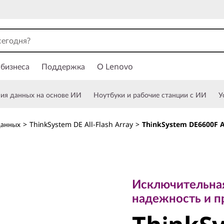
 бизнеса
Поддержка
О Lenovo
ния данных на основе ИИ
Ноутбуки и рабочие станции с ИИ
У
данных
>
ThinkSystem DE All-Flash Array
>
ThinkSystem DE6600F Al
Исключительная п
надежность и про
Исключительная
ThinkSy
надежность и п