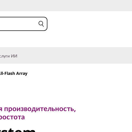
слуги ИИ
l-Flash Array
роизводительность,
стота
 производительность,
stem
ростота