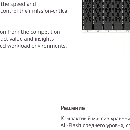
e the speed and
ontrol their mission-critical
tion from the competition
ract value and insights
ixed workload environments.
Решение
Компактный массив хранени
All-Flash среднего уровня, 