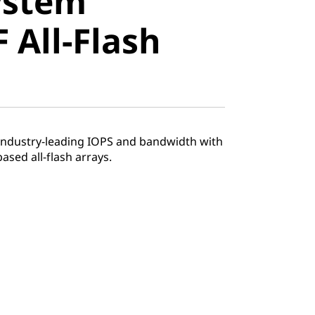
ystem
All-Flash
 All-Flash
 industry-leading IOPS and bandwidth with
sed all-flash arrays.