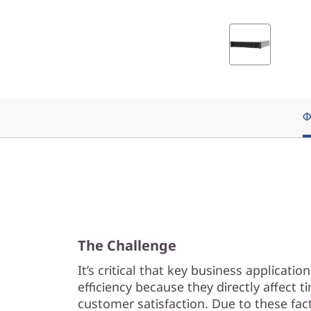
A
l
l
-
Ф
F
l
a
s
The Challenge
h
It’s critical that key business applicat
L
efficiency because they directly affect 
customer satisfaction. Due to these fac