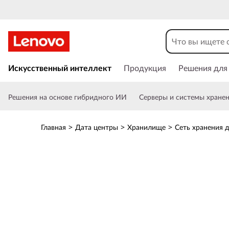
С
и
с
П
е
Искусственный интеллект
Продукция
Решения для
т
р
е
е
Решения на основе гибридного ИИ
Серверы и системы хране
й
т
м
и
Главная
>
Дата центры
>
Хранилище
>
Сеть хранения 
к
а
о
с
х
н
о
р
в
н
а
о
м