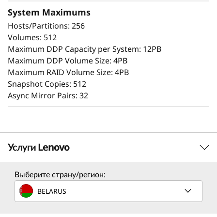
минуты. Обширные возможности
System Maximums
конфигурирования, тонкая настройка
Hosts/Partitions: 256
производительности и полный контроль над
Volumes: 512
размещением данных позволяют
Maximum DDP Capacity per System: 12PB
администраторам выжать максимум
Maximum DDP Volume Size: 4PB
производительности при невероятном удобстве
Maximum RAID Volume Size: 4PB
использования.
Snapshot Copies: 512
Async Mirror Pairs: 32
Интуитивно понятный графический интерфейс
на базе браузера упрощает настройку и
обслуживание, обеспечивая при этом
возможности хранения данных, стабильную
производительность, целостность, надежность
Услуги Lenovo
и безопасность данных.
Выберите страну/регион:
Услуги по решению
BELARUS
Разработайте лучшую стратегию для своего
предприятия. В совместной работе с вами мы найдем