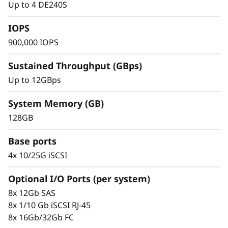
y
Up to 4 DE240S
IOPS
900,000 IOPS
Sustained Throughput (GBps)
Up to 12GBps
System Memory (GB)
128GB
Base ports
4x 10/25G iSCSI
Проверенная простота управления
Optional I/O Ports (per system)
Масштабирование без труда благодаря
8x 12Gb SAS
модульной конструкции и простым в
8x 1/10 Gb iSCSI RJ-45
использовании инструментам управления.
8x 16Gb/32Gb FC
Начните работу с данными за считанные