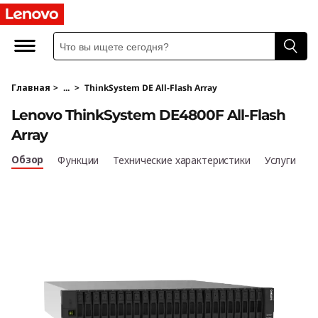
T
h
i
Главная
>
...
>
ThinkSystem DE All-Flash Array
n
Lenovo ThinkSystem DE4800F All-Flash
k
Array
S
Обзор
Функции
Технические характеристики
Услуги
y
s
t
e