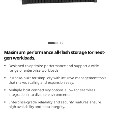
m
D
E
4
Lenovo ThinkSystem DE4800F All-Flash
8
Array
+2
Maximum performance all-flash storage for next-
0
gen workloads.
0
Designed to optimize performance and support a wide
range of enterprise workloads.
F
Purpose-built for simplicity with intuitive management tools
that makes scaling and expansion easy.
A
Multiple host connectivity options allow for seamless
integration into diverse environments.
l
Enterprise-grade reliability and security features ensure
l
high availability and data integrity.