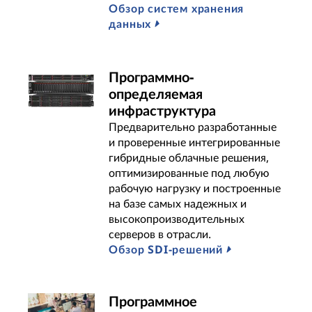
Обзор систем хранения
i
данных
d
Программно-
e
определяемая
r
инфраструктура
Предварительно разработанные
s
и проверенные интегрированные
гибридные облачные решения,
оптимизированные под любую
рабочую нагрузку и построенные
на базе самых надежных и
высокопроизводительных
серверов в отрасли.
Обзор SDI-решений
Программное