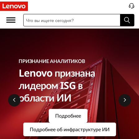
S
e
r
v
e
ПРИЗНАНИЕ АНАЛИТИКОВ
Lenovo признана
r
лидером ISG в
s
области ИИ
&
S
Подробнее
t
Подробнее об инфраструктуре ИИ