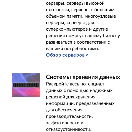
n
серверы, серверы высокой
плотности, серверы с большим
s
объемом памяти, многоузловые
серверы, серверы для
|
суперкомпьютеров и другие
решения помогут вашему бизнесу
B
развиваться в соответствии с
вашими потребностями.
e
Обзор серверов
s
t
Системы хранения данных
Раскройте весь потенциал
P
данных с помощью надежных
решений для хранения
r
информации, предназначенных
для обеспечения
o
производительности,
эффективности и
v
отказоустойчивости.