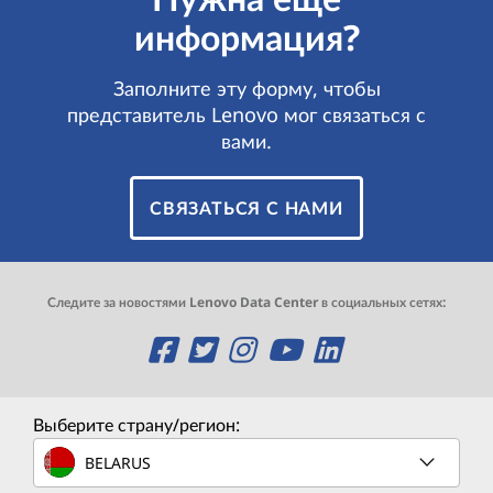
информация?
Заполните эту форму, чтобы
представитель Lenovo мог связаться с
вами.
СВЯЗАТЬСЯ С НАМИ
Следите за новостями Lenovo Data Center в социальных сетях:
O
O
O
O
O
p
p
p
p
p
e
e
e
e
e
Выберите страну/регион:
n
n
n
n
n
BELARUS