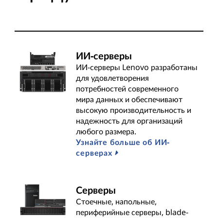
t
s
&
ИИ-серверы
ИИ-серверы Lenovo разработаны
S
для удовлетворения
потребностей современного
o
мира данных и обеспечивают
высокую производительность и
l
надежность для организаций
любого размера.
u
Узнайте больше об ИИ-
серверах
t
i
Серверы
o
Стоечные, напольные,
периферийные серверы, blade-