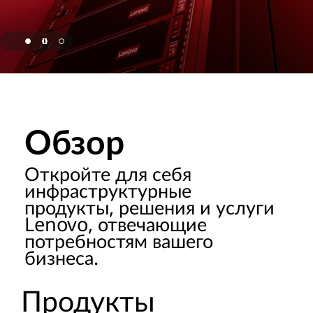
o
r
a
page hero 1/3 Lenovo признана лидером ISG в области ИИ
g
e
Обзор
P
Откройте для себя
r
инфраструктурные
продукты, решения и услуги
o
Lenovo, отвечающие
d
потребностям вашего
бизнеса.
u
Продукты
c