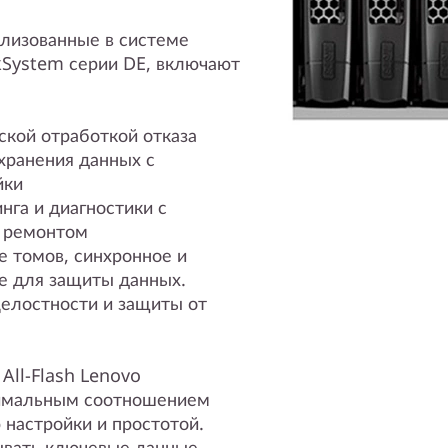
ализованные в системе
nkSystem серии DE, включают
ской отработкой отказа
хранения данных с
йки
га и диагностики с
 ремонтом
е томов, синхронное и
е для защиты данных.
целостности и защиты от
All-Flash Lenovo
тимальным соотношением
 настройки и простотой.
ывать ключевые данные