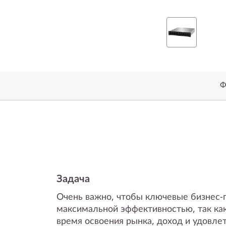
-
F
l
a
Ф
s
h
A
r
Задача
r
Очень важно, чтобы ключевые бизнес-
a
максимальной эффективностью, так как
время освоения рынка, доход и удовлет