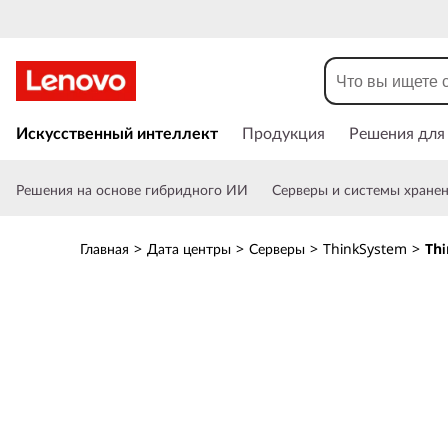
T
h
i
П
е
Искусственный интеллект
Продукция
Решения для
n
р
е
k
Решения на основе гибридного ИИ
Серверы и системы хране
й
т
S
и
Главная
>
Дата центры
>
Серверы
>
ThinkSystem
>
Thi
к
y
о
с
s
н
о
t
в
н
e
о
м