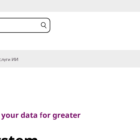
слуги ИИ
ur data for greater
 your data for greater
stem