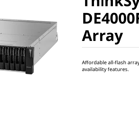
ThinkS
DE4000F 
DE4000F
Array
Array
Affordable all-flash ar
availability features.