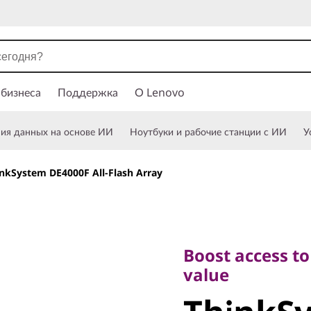
 бизнеса
Поддержка
О Lenovo
ния данных на основе ИИ
Ноутбуки и рабочие станции с ИИ
У
nkSystem DE4000F All-Flash Array
Boost access to yo
value
Boost access to
ThinkSy
value