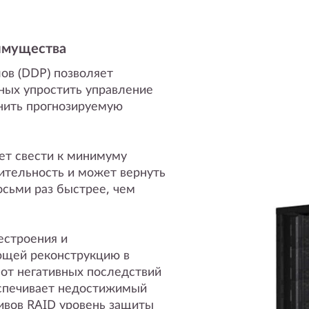
имущества
ов (DDP) позволяет
ных упростить управление
анить прогнозируемую
.
ет свести к минимуму
ительность и может вернуть
осьми раз быстрее, чем
естроения и
ющей реконструкцию в
от негативных последствий
еспечивает недостижимый
ивов RAID уровень защиты