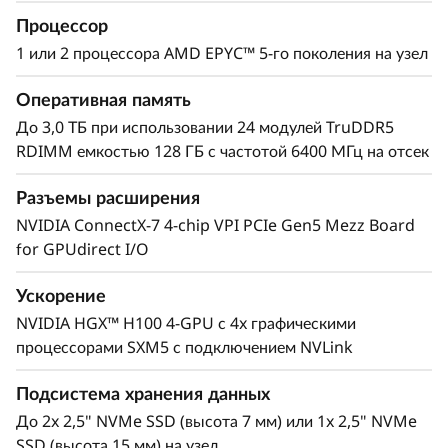
охлаждения от Lenovo позволило создать
Процессор
высокопроизводительную и чрезвычайно
1 или 2 процессора AMD EPYC™ 5-го поколения на узел
компактную систему.
Оперативная память
До 3,0 ТБ при использовании 24 модулей TruDDR5
RDIMM емкостью 128 ГБ с частотой 6400 МГц на отсек
Разъемы расширения
NVIDIA ConnectX-7 4-chip VPI PCIe Gen5 Mezz Board
for GPUdirect I/O
Ускорение
NVIDIA HGX™ H100 4-GPU с 4x графическими
процессорами SXM5 с подключением NVLink
Ускорение работы приложений
Подсистема хранения данных
До 2x 2,5" NVMe SSD (высота 7 мм) или 1x 2,5" NVMe
ThinkSystem SD665-N V3 имеет 4 графических
SSD (высота 15 мм) на узел