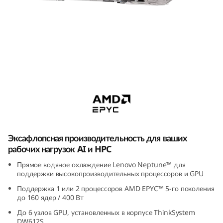
m
S
D
6
ThinkSystem SD665-N V3 Supercomputing
6
Server
5
-
Эксафлопсная производительность для ваших
N
рабочих нагрузок AI и HPC
Прямое водяное охлаждение Lenovo Neptune™ для
V
поддержки высокопроизводительных процессоров и GPU
3
Поддержка 1 или 2 процессоров AMD EPYC™ 5-го поколения
до 160 ядер / 400 Вт
S
До 6 узлов GPU, установленных в корпусе ThinkSystem
DW612S