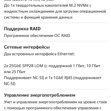
процессора NVIDIA H100 или H200 Tensor
До 1x твердотельных накопителей M.2 NVMe с
Core, которые соединены между собой через
жидкостным охлаждением для загрузки операционной
NVLink, обеспечивая заметный прирост
системы и функций хранения данных
производительности HPC, обучения ИИ и
®
®
вычислений. С NVIDIA
CUDA
вы можете
Поддержка RAID
ускорить 700+ поддерживаемых HPC
Программное обеспечение ОС RAID
приложений и все основные платформы
глубокого обучения:
Сетевые интерфейсы
Два встроенных интерфейса Ethernet:
Химические расчеты (например, Gaussian и
GROMACS)
2x 25GbE SFP28 LOM (с поддержкой 1 Гбит, 10 Гбит
Конечно-элементный анализ (например, LS-
или 25 Гбит
DYNA и Simulia Abaqus)
Поддерживает NC-SI) и 1x 1GbE RJ45 (поддерживает
Жидкостная динамика (например,
NC-SI)
OpenFOAM и ANSYS Fluent)
Молекулярная динамика (например, NAMD и
Управление энергопотреблением
AMBER)
Учет и управление энергопотреблением на уровне стоек
Расчет погоды и климата (например, WRF и
с помощью программного обеспечения управления с
ICON)