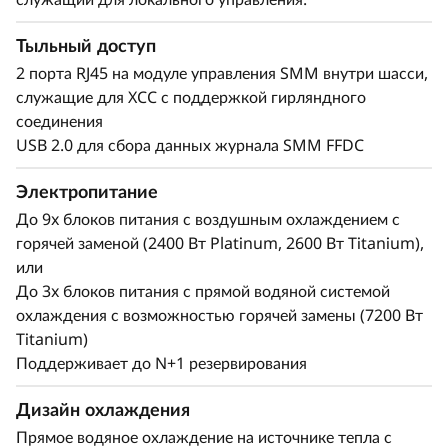
программного и микропрограммного
обеспечения с различными компонентами
Тыльный доступ
Lenovo и сторонних производителей.
2 порта RJ45 на модуле управления SMM внутри шасси,
служащие для XCC с поддержкой гирляндного
Система Lenovo intelligent Computing
соединения
Orchestration (LiCO) способна поддерживать
USB 2.0 для сбора данных журнала SMM FFDC
многочисленных пользователей и
масштабироваться в среде отдельно взятого
Электропитание
кластера. Благодаря LiCO вы можете
До 9x блоков питания с воздушным охлаждением с
использовать отдельный кластер для
горячей заменой (2400 Вт Platinum, 2600 Вт Titanium),
поддержки разнообразных рабочих нагрузок.
или
До 3x блоков питания с прямой водяной системой
охлаждения с возможностью горячей замены (7200 Вт
Titanium)
Поддерживает до N+1 резервирования
Дизайн охлаждения
Прямое водяное охлаждение на источнике тепла с