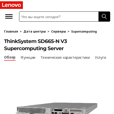
T
h
i
Главная
>
Дата центры
>
Серверы
>
Supercomputing
n
ThinkSystem SD665-N V3
k
Supercomputing Server
S
Обзор
Функции
Технические характеристики
Услуги
y
s
t
e