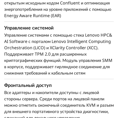
открытым исходным кодом Confluent и оптимизация
энергопотребления на уровне приложений с помощью
Energy Aware Runtime (EAR)
Управление системой
Управление системами с помощью стека Lenovo HPC&
AI Software с порталом Lenovo Intelligent Computing
Orchestration (LiCO) и XClarity Controller (XCC).
Поддерживает TPM 2.0 для расширенных
криптографических функций. Модуль управления SMM
в корпусе, поддерживает гирляндное соединение для
снижения требований к кабельным сетям
Масштабируемое решение
Фронтальный доступ
Lenovo ThinkSystem SD665-N V3 поставляется
Все адаптеры и накопители доступны с лицевой
как полностью интегрированное решение
стороны сервера. Среди портов на лицевой панели
Lenovo Scalable Infrastructure (LeSI),
можно отметить оконечный соединитель KVM и разъем
содержит руководства "Лучшие рецепты",
для внешнего портативного устройства диагностики,
гарантирующие совместимость аппаратного,
служащий для локального управления.