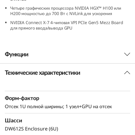
e
Четыре графических процессора NVIDIA HGX™ H100 или
H200 мощностью до 700 Вт с NVLink для ускорения
r
NVIDIA Connect X-7 4-чиповая VPI PCIe Gen5 Mezz Board
для прямого ввода/вывода GPU
v
e
Функции
r
Технические характеристики
Ускорение от Lenovo Neptune™
Десятилетний опыт в области прямого
водяного охлаждения отличает Lenovo. Lenovo
Форм-фактор
ThinkSystem SD665-N V3 основан на нашей
платформе прямого водяного охлаждения
Отсек 1U полной ширины; 1 узел+GPU на отсек
Lenovo Neptune™ пятого поколения.
Шасси
Сочетание передовых видеокарт NVIDIA с
DW612S Enclosure (6U)
лучшей на рынке системой водяного