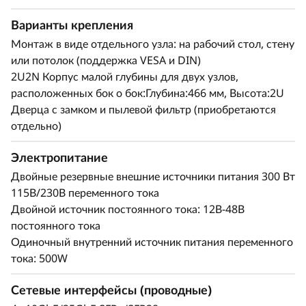
ThinkEdge SE360 V2 - это сервер на базе
процессора Intel® Xeon-D ® с корпусом
Варианты крепления
высотой 2U, половинной ширины и небольшой
Монтаж в виде отдельного узла: на рабочий стол, стену
глубины, который чувствует себя как дома
или потолок (поддержка VESA и DIN)
практически в любом месте. Можно закрепить
2U2N Корпус малой глубины для двух узлов,
его на стене или установить в стойку. Этот
расположенных бок о бок:Глубина:466 мм, Высота:2U
прочный сервер Edge может выдерживать
Дверца с замком и пылевой фильтр (приобретаются
изменения температуры от 0-55°C, а также
отдельно)
высокую запыленность и вибрацию, он также
поддерживает экстремальные расширенные
Электропитание
температуры -20~65°C в определенных
Двойные резервные внешние источники питания 300 Вт
конфигурациях и имеет морскую
115В/230В переменного тока
сертификацию.
Двойной источник постоянного тока: 12В-48В
постоянного тока
Одиночный внутренний источник питания переменного
тока: 500W
Сетевые интерфейсы (проводные)