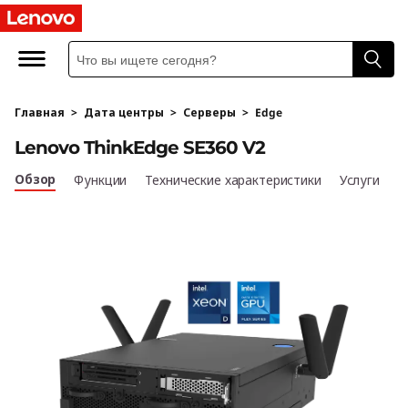
T
h
i
Главная
>
Дата центры
>
Серверы
>
Edge
n
Lenovo ThinkEdge SE360 V2
k
Обзор
Функции
Технические характеристики
Услуги
E
d
g
e
S