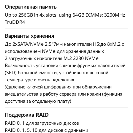
XClarity Controller. Практические результаты.
Оперативная память
Это прочное, компактное решение Edge, на
Up to 256GB in 4x slots, using 64GB DIMMs; 3200MHz
которое можно положиться при использовании
TruDDR4
в суровых условиях.
Варианты хранения
До 2хSATA/NVMe 2.5"7мм накопителей HS;до 8хM.2 с
использованием NVMe для хранения данных
2 загрузочных накопителя M.2 2280 NVMe
Возможность установки самошифруемых накопителей
(SED) большой емкости, устойчивых к высокой
температуре и очень надежных
Удаление ключей шифрования при обнаружении
вмешательства в работу сервера или кражи (функция
доступна за отдельную плату)
Поддержка RAID
Исключительная производительность и
RAID 0, 1 для загрузочных дисков
функциональность
RAID 0, 1, 5, 10 для дисков с данными