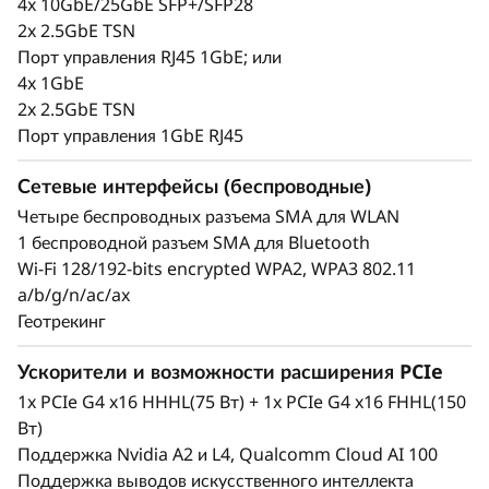
4x 10GbE/25GbE SFP+/SFP28
2x 2.5GbE TSN
Порт управления RJ45 1GbE; или
4x 1GbE
2x 2.5GbE TSN
Порт управления 1GbE RJ45
Безопасность, надежность и широкие
Сетевые интерфейсы (беспроводные)
возможности подключения
Четыре беспроводных разъема SMA для WLAN
1 беспроводной разъем SMA для Bluetooth
Пользователи Edge полагаются на постоянное
Wi-Fi 128/192-bits encrypted WPA2, WPA3 802.11
получение информации о своих операциях,
a/b/g/n/ac/ax
чтобы быстро принимать обоснованные
Геотрекинг
бизнес-решения, но некоторые среды делают
получение такой информации сложной задачей.
Ускорители и возможности расширения PCIe
ThinkEdge SE360 V2 решает эти проблемы,
предоставляя несколько вариантов
1x PCIe G4 x16 HHHL(75 Вт) + 1x PCIe G4 x16 FHHL(150
подключения с возможностью проводного и
Вт)
безопасного беспроводного подключения
Поддержка Nvidia A2 и L4, Qualcomm Cloud AI 100
WLAN и Bluetooth. Он создан для выполнения
Поддержка выводов искусственного интеллекта