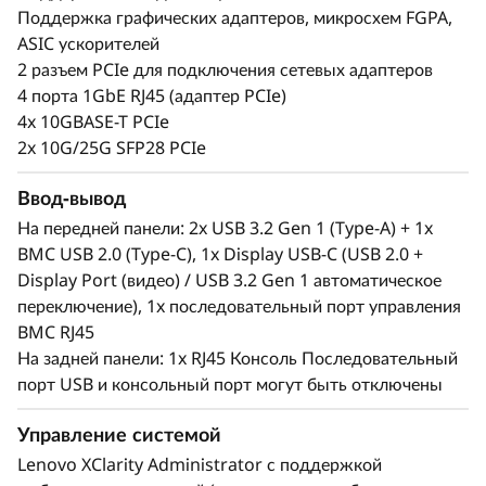
широкого спектра рабочих нагрузок Edge AI.
Поддержка графических адаптеров, микросхем FGPA,
Его можно удаленно заявить, активировать и
ASIC ускорителей
управлять им, а также разблокировать в случае
2 разъем PCIe для подключения сетевых адаптеров
несанкционированного доступа или настройки
4 порта 1GbE RJ45 (адаптер PCIe)
с помощью ThinkShield Key Vault Portal и
4x 10GBASE-T PCIe
сопутствующего приложения для конечных
2x 10G/25G SFP28 PCIe
пользователей.
Ввод-вывод
На передней панели: 2x USB 3.2 Gen 1 (Type-A) + 1x
BMC USB 2.0 (Type-C), 1x Display USB-C (USB 2.0 +
Display Port (видео) / USB 3.2 Gen 1 автоматическое
переключение), 1x последовательный порт управления
BMC RJ45
На задней панели: 1x RJ45 Консоль Последовательный
порт USB и консольный порт могут быть отключены
Управление системой
Lenovo XClarity Administrator с поддержкой