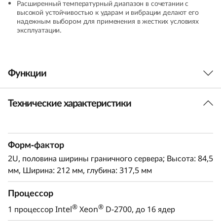
Расширенный температурный диапазон в сочетании с
e
высокой устойчивостью к ударам и вибрации делают его
надежным выбором для применения в жестких условиях
r
эксплуатации.
v
Функции
e
r
Технические характеристики
Рабочая лошадка Next Edge от Lenovo уже
здесь
ThinkEdge SE360 V2 был разработан и создан с
Форм-фактор
учетом уникальных требований к приложениям
AI@Edge для Edge-серверов. Его
2U, половина ширины граничного сервера; Высота: 84,5
универсальность позволяет расширить
мм, Ширина: 212 мм, глубина: 317,5 мм
ограничения типичных мест размещения
серверов, предоставляя новые возможности
Процессор
подключения и безопасности, которые легко
®
®
1 процессор Intel
Xeon
D-2700, до 16 ядер
управляются с помощью контроллера Lenovo