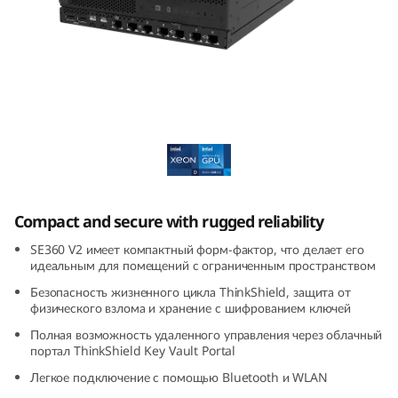
E
3
6
0
Lenovo ThinkEdge SE360 V2
V
2
Compact and secure with rugged reliability
E
SE360 V2 имеет компактный форм-фактор, что делает его
d
идеальным для помещений с ограниченным пространством
Безопасность жизненного цикла ThinkShield, защита от
g
физического взлома и хранение с шифрованием ключей
Полная возможность удаленного управления через облачный
e
портал ThinkShield Key Vault Portal
S
Легкое подключение с помощью Bluetooth и WLAN