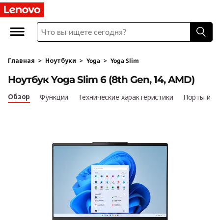
Н
о
у
Главная
>
Ноутбуки
>
Yoga
>
Yoga Slim
т
Ноутбук Yoga Slim 6 (8th Gen, 14, AMD)
б
Обзор
Функции
Технические характеристики
Порты и р
у
к
Y
o
g