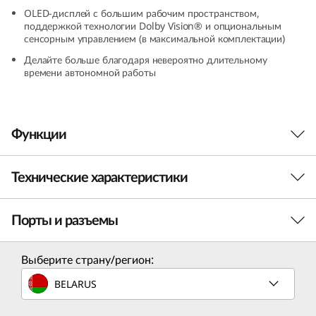
e
OLED-дисплей с большим рабочим пространством,
поддержкой технологии Dolby Vision® и опциональным
сенсорным управлением (в максимальной комплектации)
n
Делайте больше благодаря невероятно длительному
,
времени автономной работы
1
Функции
4
,
Технические характеристики
Поймайте свою волну
A
Переходите на совершенно новый уровень
Порты и разъемы
ПРОИЗВОДИТЕЛЬНОСТЬ
скорости с ноутбуком Yoga Slim 6 (8th Gen, 14,
M
AMD) на базе процессора AMD Ryzen™ серии
7000. Оцените идеальный баланс между
D
Процессор
Выберите страну/регион:
производительностью и мобильностью,
AMD Ryzen™ 7 7840U (в максимальной комплектации)
BELARUS
)
обеспечиваемый благодаря
быстродействующей оперативной памяти
Операционная система