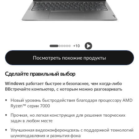
a
S
l
i
Ноутбук Yoga Slim 6 (8th Gen, 14, AMD)
+10
m
Посмотреть похожие продукты
6
Сделайте правильный выбор
(
Windows работает быстрее и безопаснее, чем когда-либо
ВВстречайте компьютер, с которым можно разговаривать
8
Новый уровень быстродействия благодаря процессору AMD
t
Ryzen™ серии 7000
Прочная, но легкая конструкция для решения творческих
h
задач в любом месте
Улучшенная видеоконференцсвязь с поддержкой технологий
G
шумоподавления и размытия фона