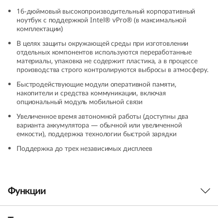
h
16-дюймовый высокопроизводительный корпоративный
ноутбук с поддержкой Intel® vPro® (в максимальной
комплектации)
i
В целях защиты окружающей среды при изготовлении
n
отдельных компонентов используются переработанные
материалы, упаковка не содержит пластика, а в процессе
производства строго контролируются выбросы в атмосферу.
k
Быстродействующие модули оперативной памяти,
P
накопители и средства коммуникации, включая
опциональный модуль мобильной связи
a
Увеличенное время автономной работы (доступны два
варианта аккумулятора — обычной или увеличенной
d
емкости), поддержка технологии быстрой зарядки
Поддержка до трех независимых дисплеев
T
1
Функции
6