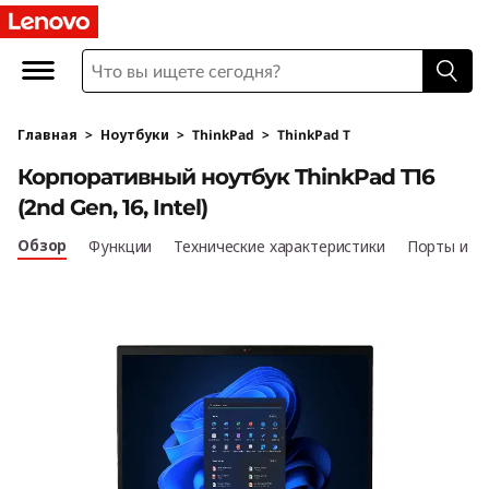
К
о
р
Главная
>
Ноутбуки
>
ThinkPad
>
ThinkPad T
п
Корпоративный ноутбук ThinkPad T16
о
(2nd Gen, 16, Intel)
р
Обзор
Функции
Технические характеристики
Порты и р
а
т
и
в