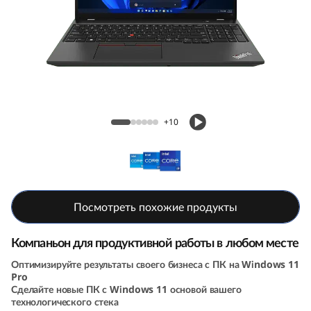
н
ы
й
н
Корпоративный ноутбук ThinkPad T16 (2nd
о
Gen, 16, Intel)
+10
у
т
б
Посмотреть похожие продукты
у
Компаньон для продуктивной работы в любом месте
к
Оптимизируйте результаты своего бизнеса с ПК на Windows 11
Pro
Сделайте новые ПК с Windows 11 основой вашего
T
технологического стека