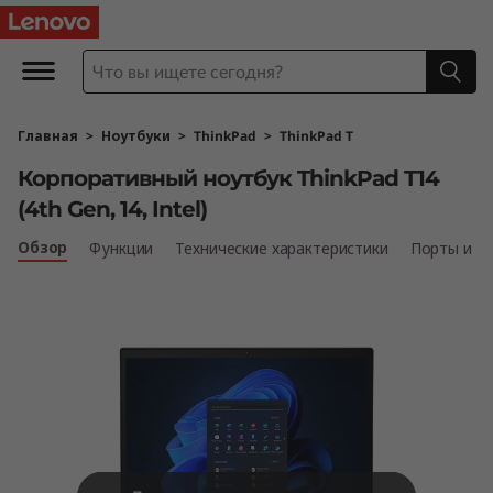
К
о
р
Главная
>
Ноутбуки
>
ThinkPad
>
ThinkPad T
п
Корпоративный ноутбук ThinkPad T14
о
(4th Gen, 14, Intel)
р
Обзор
Функции
Технические характеристики
Порты и р
а
т
и
в