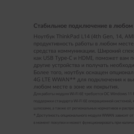
Стабильное подключение в любом
Ноутбук ThinkPad L14 (4th Gen, 14, A
продуктивность работы в любом месте
средства коммуникации. Широкий спект
как USB Type-C и HDMI, поможет вам п
другие устройства и получать необход
Более того, ноутбук оснащен опционал
4G LTE WWAN** для подключения к вы
любом месте в зоне их покрытия.
Для работы модуля Wi-Fi 6E требуется ОС Windows 11 P
поддержки стандарта Wi-Fi 6E операционной системой,
шлюзами, а также от региональных нормативов и распре
* Доступность опционального модуля WWAN зависит от
в момент покупки и может функционировать при наличи