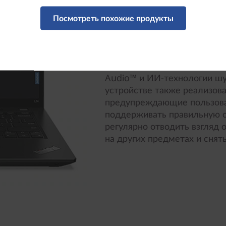
Ноутбук ThinkPad L14 (4th 
Посмотреть похожие продукты
инструмент, позволяющий к
проводить видеоконференци
Помимо крупной сенсорной 
стандарта FHD с сенсором 
Audio™ и ИИ-технологии шу
устройстве также реализов
предупреждающие пользова
поддерживать правильную о
регулярно отводить взгляд 
на других предметах и снять