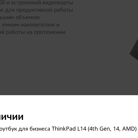
0 и встроенной видеокарты
е для продуктивной работы
ольшим объемом
, емким накопителем и
й работы на протяжении
личии
утбук для бизнеса ThinkPad L14 (4th Gen, 14, AMD) 
Эффективное использова