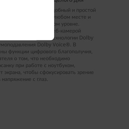
Gen, 14, AMD) — это удобный и простой
омфортно работать в любом месте и
и на профессиональном уровне.
панели, он оснащен веб-камерой
RGB и поддерживает технологии Dolby
моподавления Dolby Voice®. В
аны функции цифрового благополучия,
теля о том, что необходимо
санку при работе с ноутбуком,
от экрана, чтобы сфокусировать зрение
 напряжение с глаз.