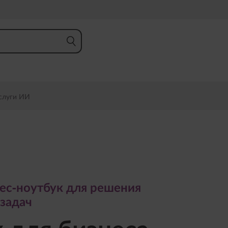
слуги ИИ
ноутбук для решения
дач
ес-ноутбук для решения
для бизнеса
задач