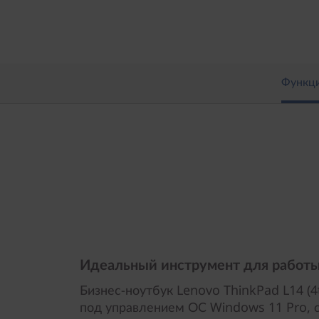
h
G
e
Функц
n
,
1
4
,
A
Идеальный инструмент для работы
M
Бизнес-ноутбук Lenovo ThinkPad L14 (4
под управлением ОС Windows 11 Pro, с
D