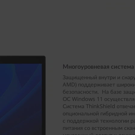
Многоуровневая система
Защищенный внутри и снаруж
AMD) поддерживает широки
безопасности. На базе защ
ОС Windows 11 осуществляе
Система ThinkShield отвеча
опциональной гибридной ин
с поддержкой технологии р
питания со встроенным ска
мгновенный доступ к данны