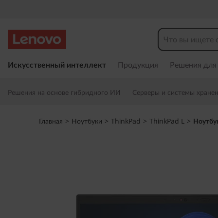
Н
о
у
П
е
Искусственный интеллект
Продукция
Решения для
т
р
е
б
Решения на основе гибридного ИИ
Серверы и системы хране
й
т
у
и
Главная
>
Ноутбуки
>
ThinkPad
>
ThinkPad L
>
Ноутбук
к
к
о
с
д
н
о
л
в
н
я
о
м