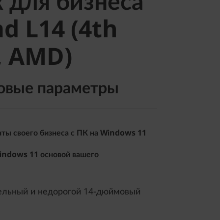
 для бизнеса
 L14 (4th
d L14 (4th
 AMD)
, AMD)
овые параметры
ты своего бизнеса с ПК на Windows 11
indows 11 основой вашего
ельный и недорогой 14-дюймовый