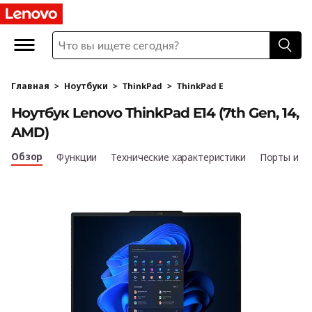
T
h
i
Главная
>
Ноутбуки
>
ThinkPad
>
ThinkPad E
n
Ноутбук Lenovo ThinkPad E14 (7th Gen, 14,
k
AMD)
P
Обзор
Функции
Технические характеристики
Порты и р
a
d
E
1