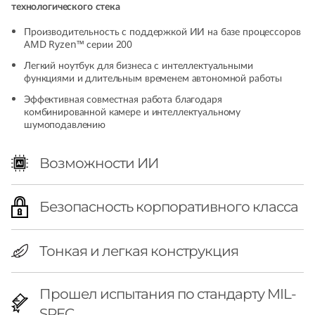
технологического стека
h
Производительность с поддержкой ИИ на базе процессоров
A
AMD Ryzen™ серии 200
Легкий ноутбук для бизнеса с интеллектуальными
M
функциями и длительным временем автономной работы
Эффективная совместная работа благодаря
D
комбинированной камере и интеллектуальному
шумоподавлению
)
Возможности ИИ
|
P
Безопасность корпоративного класса
o
Тонкая и легкая конструкция
w
e
Прошел испытания по стандарту MIL-
SPEC