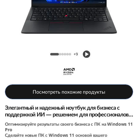
4
G
e
n
Ноутбук Lenovo ThinkPad E14 (7th Gen, 14,
7
AMD)
+9
(
1
4
Посмотреть похожие продукты
i
Элегантный и надежный ноутбук для бизнеса с
поддержкой ИИ — решением для профессионалов,
n
которые всегда в движении
Оптимизируйте результаты своего бизнеса с ПК на Windows 11
Pro
c
Сделайте новые ПК с Windows 11 основой вашего