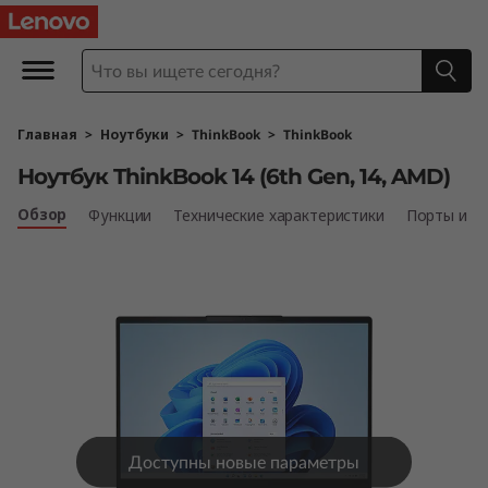
Н
о
у
Главная
>
Ноутбуки
>
ThinkBook
>
ThinkBook
т
Ноутбук ThinkBook 14 (6th Gen, 14, AMD)
б
Обзор
Функции
Технические характеристики
Порты и р
у
к
T
h
i
Доступны новые параметры