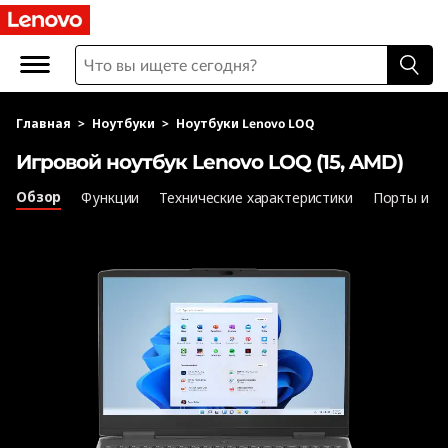
И
г
р
Главная
>
Ноутбуки
>
Ноутбуки Lenovo LOQ
о
Игровой ноутбук Lenovo LOQ (15, AMD)
в
Обзор
Функции
Технические характеристики
Порты и р
о
й
н
о
у