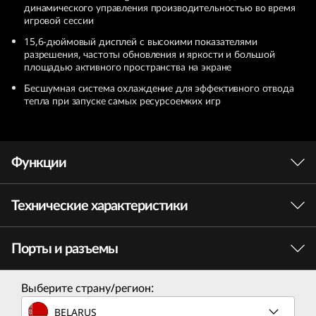
динамического управления производительностью во время
O
игровой сессии
15,6-дюймовый дисплей с высокими показателями
Q
разрешения, частоты обновления и яркости и большой
площадью активного пространства на экране
(
Бесшумная система охлаждение для эффективного отвода
тепла при запуске самых ресурсоемких игр
1
5
Функции
,
A
Технические характеристики
Высочайшая скорость и максимальная
продолжительность автономной работы
M
благодаря процессору AMD Ryzen™
Порты и разъемы
ПРОИЗВОДИТЕЛЬНОСТЬ
D
Обретите сверхсилу в сражении с виртуальным
противником и наслаждайтесь долгими
Процессор
)
Выберите страну/регион:
игровыми сессиями благодаря
AMD Ryzen™ 7 7840HS
BELARUS
высокопроизводительному процессору AMD