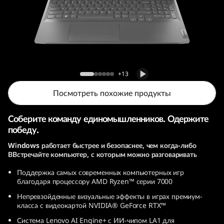
т
б
у
к
Игровой ноутбук Lenovo LOQ (15, AMD)
+13
L
Посмотреть похожие продукты
e
Соберите команду единомышленников. Одержите
n
победу.
Windows работает быстрее и безопаснее, чем когда-либо
o
ВВстречайте компьютер, с которым можно разговаривать
v
Поддержка самых современных компьютерных игр
благодаря процессору AMD Ryzen™ серии 7000
o
Непревзойденные визуальные эффекты в играх премиум-
класса с видеокартой NVIDIA® GeForce RTX™
L
Система Lenovo AI Engine+ с ИИ-чипом LA1 для