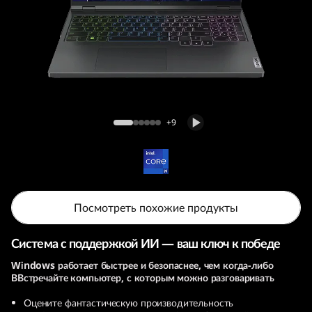
т
б
у
к
Игровой ноутбук Legion Pro 5i (9th Gen, 16,
L
Intel)
+9
e
g
i
Посмотреть похожие продукты
o
Система с поддержкой ИИ — ваш ключ к победе
n
Windows работает быстрее и безопаснее, чем когда-либо
ВВстречайте компьютер, с которым можно разговаривать
P
Оцените фантастическую производительность