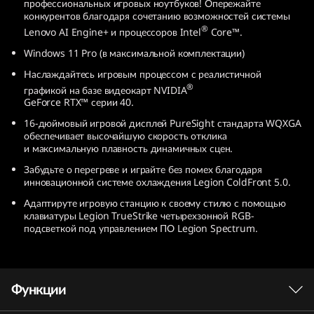
профессиональных игровых ноутбуков! Опережайте
r
конкурентов благодаря сочетанию возможностей системы
®
Lenovo AI Engine+ и процессоров Intel
Core™.
o
Windows 11 Pro (в максимальной комплектации)
5
Наслаждайтесь игровым процессом с реалистичной
®
графикой на базе видеокарт NVIDIA
i
GeForce RTX™ серии 40.
16-дюймовый игровой дисплей PureSight стандарта WQXGA
(
обеспечивает высочайшую скорость отклика
и максимальную плавность динамичных сцен.
9
Забудьте о перегреве и играйте без помех благодаря
инновационной системе охлаждения Legion ColdFront 5.0.
t
Адаптируте игровую станцию к своему стилю с помощью
клавиатуры Legion TrueStrike четырехзонной RGB-
h
подсветкой под управлением ПО Legion Spectrum.
G
e
Функции