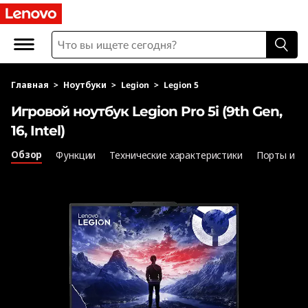
И
г
р
Главная
>
Ноутбуки
>
Legion
>
Legion 5
о
Игровой ноутбук Legion Pro 5i (9th Gen,
в
16, Intel)
о
Обзор
Функции
Технические характеристики
Порты и р
й
н
о
у