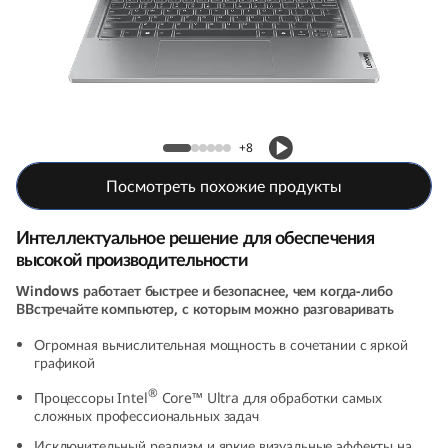
P
a
d
P
Ноутбук IdeaPad Pro 5i (9th Gen, 14, Intel)
+8
r
Посмотреть похожие продукты
o
Интеллектуальное решение для обеспечения
5
высокой производительности
Windows работает быстрее и безопаснее, чем когда-либо
i
ВВстречайте компьютер, с которым можно разговаривать
G
Огромная вычислительная мощность в сочетании с яркой
графикой
e
®
Процессоры Intel
Core™ Ultra для обработки самых
сложных профессиональных задач
n
Исключительный реализм и яркие визуальные эффекты на