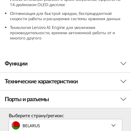
14-дюймовом OLED-дисплее
9
Оптимизация для быстрой зарядки, беспрецедентной
(
скорости работы и расширения системы хранения данных
Технология Lenovo AI Engine для увеличения
1
производительности, времени автономной работы от и
многого другого
4
″
Функции
I
Технические характеристики
n
t
Порты и разъемы
ПРОИЗВОДИТЕЛЬНОСТЬ
e
Процессор
Выберите страну/регион:
l
®
Процессор
Intel
Core™ Ultra 9 185H 14-го поколения
BELARUS
(в максимальной комплектации)