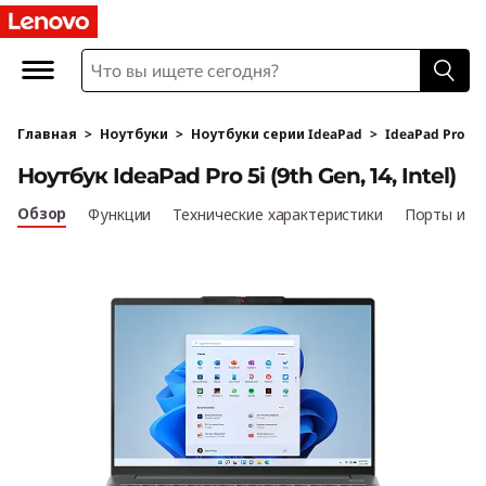
L
e
n
Главная
>
Ноутбуки
>
Ноутбуки серии IdeaPad
>
IdeaPad Pro
o
Ноутбук IdeaPad Pro 5i (9th Gen, 14, Intel)
v
Обзор
Функции
Технические характеристики
Порты и р
o
I
d
e
a