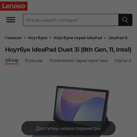
Н
о
у
Главная
>
Ноутбуки
>
Ноутбуки серии IdeaPad
>
IdeaPad D
т
Ноутбук IdeaPad Duet 3i (8th Gen, 11, Intel)
б
Обзор
Функции
Технические характеристики
Порты и р
у
к
I
d
e
Доступны новые параметры