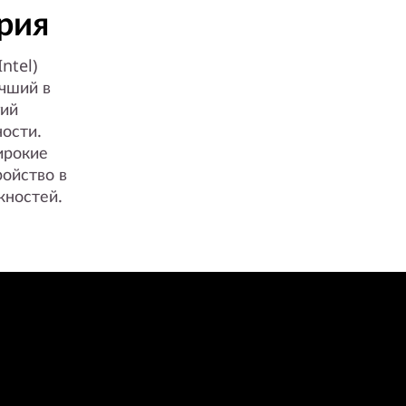
рия
ntel)
чший в
гий
ости.
ирокие
ойство в
жностей.