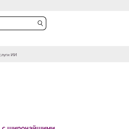
слуги ИИ
 широчайшими
 с широчайшими