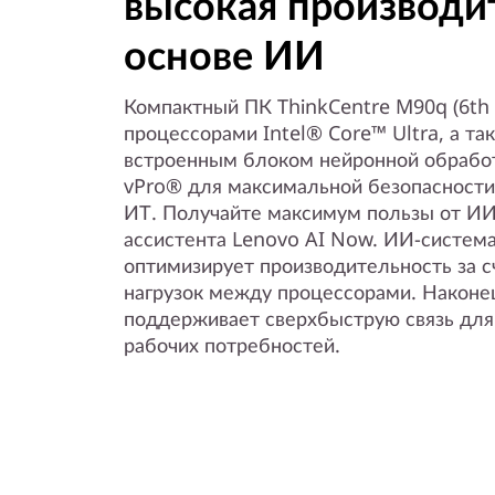
высокая производи
н
основе ИИ
о
Компактный ПК ThinkCentre M90q (6th 
с
процессорами Intel® Core™ Ultra, а т
встроенным блоком нейронной обработ
т
vPro® для максимальной безопасности
ИТ. Получайте максимум пользы от И
и
ассистента Lenovo AI Now. ИИ-система
оптимизирует производительность за с
б
нагрузок между процессорами. Наконец
поддерживает сверхбыструю связь для
и
рабочих потребностей.
з
н
е