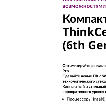
Компакт
возможностями
Компак
ThinkCe
ThinkC
(6th Gen,
(6th Gen
Оптимизируйте результа
Pro
Сделайте новые ПК с W
технологического стека
Компактный и стильный
корпоративного уровня
Процессоры Intel® 