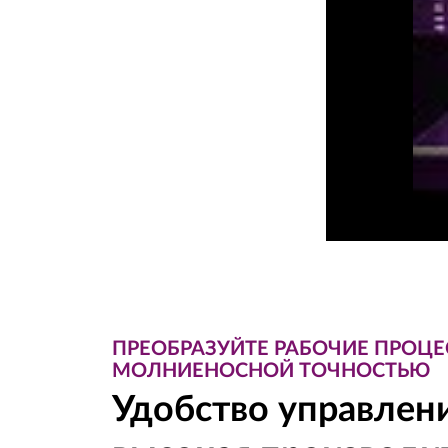
н
ь
п
р
о
д
у
к
ПРЕОБРАЗУЙТЕ РАБОЧИЕ ПРОЦЕ
т
МОЛНИЕНОСНОЙ ТОЧНОСТЬЮ
Удобство управлен
и
в