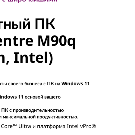
ный ПК
тный ПК
ntre M90q
entre M90q
 Intel)
, Intel)
ты своего бизнеса с ПК на Windows 11
indows 11 основой вашего
 ПК с производительностью
 и максимальной продуктивностью.
Core™ Ultra и платформа Intel vPro®