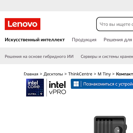
К
о
м
П
е
Искусственный интеллект
Продукция
Решения для
п
р
е
а
Решения на основе гибридного ИИ
Серверы и системы хране
й
т
к
и
Главная
>
Десктопы
>
ThinkCentre
>
M Tiny
>
Компакт
к
т
о
с
н
н
о
ы
в
н
й
о
м