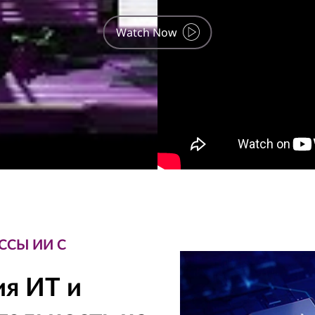
Watch Now
ССЫ ИИ С
ия ИТ и