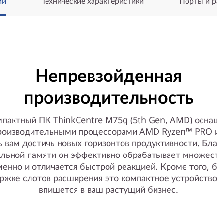
ии
Технические характеристики
Порты и 
Непревзойденная
производительность
мпактный ПК ThinkCentre M75q (5th Gen, AMD) осна
роизводительными процессорами AMD Ryzen™ PRO и
 вам достичь новых горизонтов продуктивности. Бл
альной памяти он эффективно обрабатывает множест
енно и отличается быстрой реакцией. Кроме того, 
ржке слотов расширения это компактное устройство
впишется в ваш растущий бизнес.