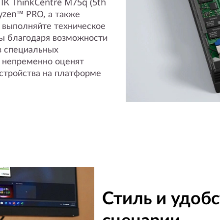
К ThinkCentre M75q (5th
yzen™ PRO, а также
м выполняйте техническое
ы благодаря возможности
з специальных
 непременно оценят
устройства на платформе
Стиль и удоб
сценарии