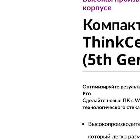
Компакт
корпусе
Компак
ThinkCe
ThinkC
(5th Gen
(5th Ge
Оптимизируйте результа
Pro
Сделайте новые ПК с W
технологического стека
Высокопроизводит
который легко раз