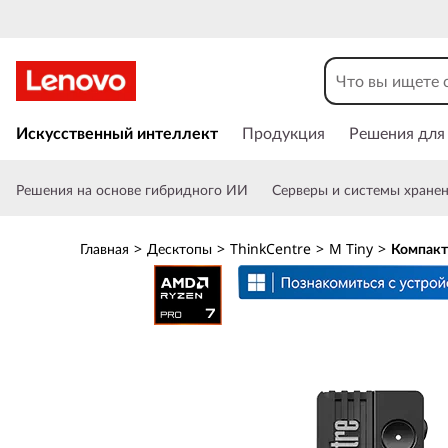
L
e
n
П
е
Искусственный интеллект
Продукция
Решения для
o
р
е
v
Решения на основе гибридного ИИ
Серверы и системы хране
й
т
o
и
Главная
>
Десктопы
>
ThinkCentre
>
M Tiny
>
Компакт
к
T
о
с
h
н
о
i
в
н
n
о
м