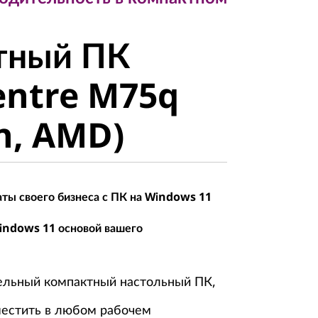
ный ПК
тный ПК
ntre M75q
entre M75q
, AMD)
n, AMD)
ты своего бизнеса с ПК на Windows 11
indows 11 основой вашего
ельный компактный настольный ПК,
местить в любом рабочем