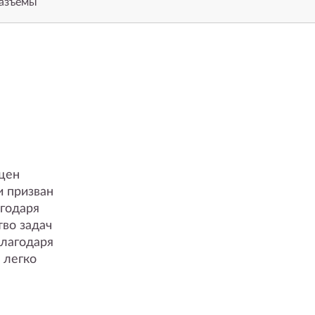
разъемы
щен
 призван
агодаря
во задач
благодаря
 легко