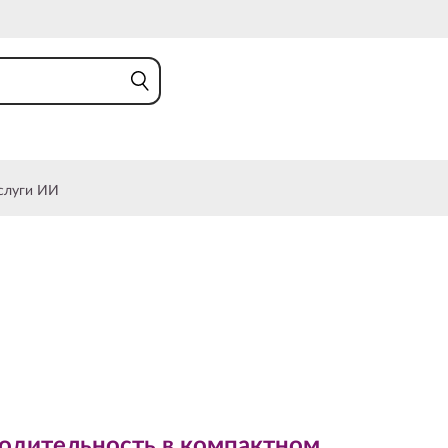
слуги ИИ
ительность в компактном
одительность в компактном