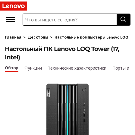
Н
а
с
Главная
>
Десктопы
>
Настольные компьютеры Lenovo LOQ
т
Настольный ПК Lenovo LOQ Tower (17,
о
Intel)
л
Обзор
Функции
Технические характеристики
Порты и р
ь
н
ы
й