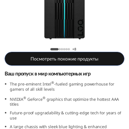
П
К
L
e
Настольный ПК Lenovo LOQ Tower (17,
n
Intel)
+8
Посмотреть похожие продукты
o
v
Ваш пропуск в мир компьютерных игр
®
The pre-eminent Intel
-fueled gaming powerhouse for
o
gamers of all skill levels
L
®
®
NVIDIA
GeForce
graphics that optimize the hottest AAA
titles
O
Future-proof upgradability & cutting-edge tech for years of
use
Q
A large chassis with sleek blue lighting & enhanced