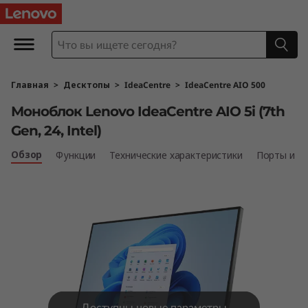
М
о
н
Главная
>
Десктопы
>
IdeaCentre
>
IdeaCentre AIO 500
о
Моноблок Lenovo IdeaCentre AIO 5i (7th
б
Gen, 24, Intel)
л
Обзор
Функции
Технические характеристики
Порты и р
о
к
L
e
Доступны новые параметры