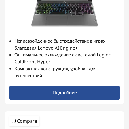
s
e
r
i
Непревзойденное быстродействие в играх
e
благодаря Lenovo AI Engine+
Оптимальное охлаждение с системой Legion
s
ColdFront Hyper
Компактная конструкция, удобная для
r
путешествий
e
Подробнее
s
u
Compare
l