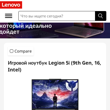
l
a
p
 который идеально
дойдет
t
o
Compare
p
Игровой ноутбук Legion 5i (9th Gen, 16,
s
Intel)
s
u
b