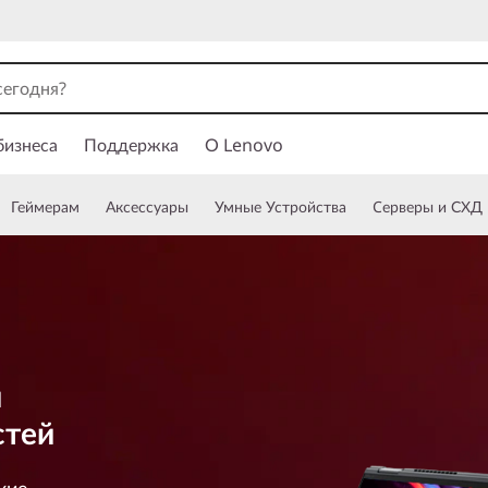
бизнеса
Поддержка
О Lenovo
Геймерам
Аксессуары
Умные Устройства
Cерверы и СХД
й
стей