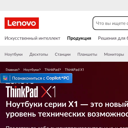
T
h
i
П
е
Искусственный интеллект
Продукция
Решения для 
n
р
е
k
Ноутбуки
Десктопы
Станции
Планшеты
Мониторы
й
т
P
и
Главная
Ноутбуки
ThinkPad
ThinkPad X1
к
a
о
с
d
н
о
X
Ноутбуки серии X1 — это новы
в
уровень технических возможно
н
1
о
м