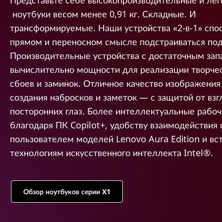
Представьте себе высокопроизводительные и лег
у
ноутбуки весом менее 0,91 кг. Складные. И
к
трансформируемые. Наши устройства «2-в-1» спо
о
н
прямом и переносном смысле подстраиваться под
т
Производительные устройства с достаточным зап
е
вычислительно мощности для реализации творчес
н
сбоев и заминок. Отличное качество изображения
т
у
создания набросков и заметок — с защитой от взг
посторонних глаз. Более интеллектуальные рабо
благодаря ПК Copilot+, удобству взаимодействия 
пользователем моделей Lenovo Aura Edition и в
технологиям искусственного интеллекта Intel®.
Обзор ноутбуков серии X1