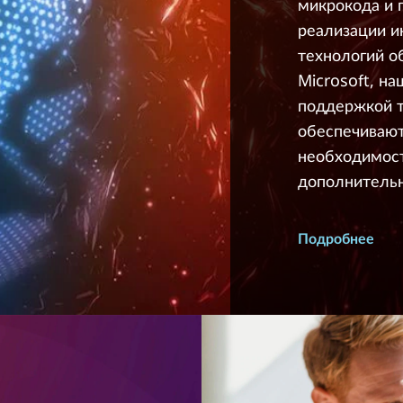
микрокода и 
реализации и
технологий о
Microsoft, на
поддержкой т
обеспечивают
необходимост
дополнительн
Подробнее