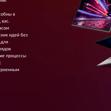
кие
собны в
 вас.
асом
ких идей без
 для
лядов
чие процессы
с
строенным