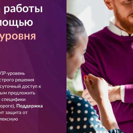
а работы
омощью
уровня
VIP-уровень
строго решения
осуточный доступ к
вым предложить
м специфики
ороге),
Поддержка
ит защита от
плексную