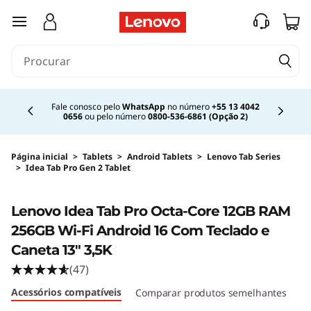
saltar para o conteúdo principal
Currently displaying item 2 of 4
Fale conosco pelo
WhatsApp
no número
+55 13 4042
0656
ou pelo número
0800-536-6861 (Opção 2)
Página inicial
>
Tablets
>
Android Tablets
>
Lenovo Tab Series
>
Idea Tab Pro Gen 2 Tablet
Original Price 4649.99 BRL Discounted Price 
Lenovo Idea Tab Pro Octa-Core 12GB RAM
256GB Wi-Fi Android 16 Com Teclado e
Caneta 13" 3,5K
(47)
Acessórios compatíveis
Comparar produtos semelhantes
Cr