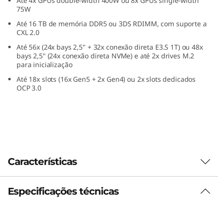
Até 4x GPUs double-width 400W ou 8x GPUs single-width
a
75W
Até 16 TB de memória DDR5 ou 3DS RDIMM, com suporte a
p
CXL 2.0
Até 56x (24x bays 2,5" + 32x conexão direta E3.S 1T) ou 48x
o
bays 2,5" (24x conexão direta NVMe) e até 2x drives M.2
para inicialização
t
Até 18x slots (16x Gen5 + 2x Gen4) ou 2x slots dedicados
OCP 3.0
ê
n
c
i
Características
a
Especificações técnicas
Execute Cargas de Trabalho Críticas com
p
Confiança