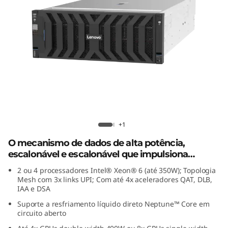
e
d
a
d
o
s
Lenovo ThinkSystem SR860 V4
+1
d
O mecanismo de dados de alta potência,
e
escalonável e escalonável que impulsiona
empresas de todos os tamanhos.
2 ou 4 processadores Intel® Xeon® 6 (até 350W); Topologia
a
Mesh com 3x links UPI; Com até 4x aceleradores QAT, DLB,
IAA e DSA
l
Suporte a resfriamento líquido direto Neptune™ Core em
circuito aberto
t