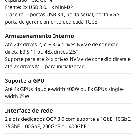
Frente: 2x USB 3.0, 1x Mini-DP
t
Traseira: 2 portas USB 3.1, porta serial, porta VGA,
r
porta de gerenciamento dedicada 1GbE
a
Armazenamento Interno
Até 24x drives 2,5" + 32x drives NVMe de conexão
b
direta E3.S 1T ou 48x drives 2,5"
Suporte para até 24x drives NVMe de conexão direta e
a
Desempenho onde é necessário
até 2x drives M.2 para inicialização
O Lenovo ThinkSystem SR860 V4 4S suporta
l
até 344 núcleos de CPU e oferece 33% mais
Suporte a GPU
largura de banda de memória* com a mais
h
Até 4x GPUs double-width 400W ou 8x GPUs single-
recente memória DDR5. A nova tecnologia
width 75W
o
PCIe Gen5 elimina os gargalos entre os slots
de expansão e as unidades NVMe. O SR860 V4
Interface de rede
c
suporta mais 4 slots PCIe Gen5*. O suporte
2 slots dedicados OCP 3.0 com suporte a 1GbE, 10GbE,
para até quatro GPUs de tamanho normal de
r
25GbE, 100GbE, 200GbE ou 400GbE
nível corporativo e 32 drives E3.S ou 24 drives