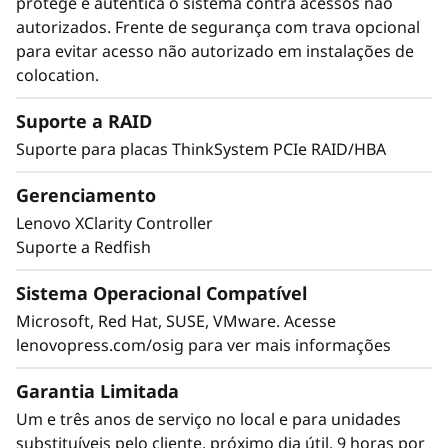
protege e autentica o sistema contra acessos não
Maximize Seu Tempo de Atividade
autorizados. Frente de segurança com trava opcional
Quando seu sistema está inoperante, minutos
para evitar acesso não autorizado em instalações de
viram horas. Executar cargas de trabalho de
colocation.
classe empresarial exige tempo de atividade de
classe empresarial. O ThinkSystem SR860 V4
Suporte a RAID
possui recursos como Análise Preditiva de
Suporte para placas ThinkSystem PCIe RAID/HBA
Falhas e detecção de erros para evitar tempo
de inatividade, com diagnósticos Lightpath
Gerenciamento
para identificação rápida de falhas e retomada
Lenovo XClarity Controller
mais ágil das operações.
Suporte a Redfish
O XClarity Controller incorporado da Lenovo
Sistema Operacional Compatível
funciona como um mini-computador
Microsoft, Red Hat, SUSE, VMware. Acesse
integrado que fornece monitoramento remoto
lenovopress.com/osig para ver mais informações
de indicadores-chave de saúde, como
temperatura e tensão, enquanto gerencia os
Garantia Limitada
estados de energia do sistema mesmo que o
Um e três anos de serviço no local e para unidades
hardware esteja desligado.
substituíveis pelo cliente, próximo dia útil, 9 horas por