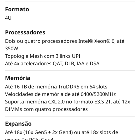
a
Bancos de dados in-memory, ERP, CRM,
Formato
plataformas de BI e virtualização são as cargas
r
de trabalho que impulsionam todas as
4U
empresas. O ThinkSystem SR860 V4 foi
a
projetado para ser o mecanismo com
Processadores
desempenho ajustado que executa essas
c
Dois ou quatro processadores Intel® Xeon® 6, até
cargas de trabalho e impulsiona sua empresa.
350W
a
Topologia Mesh com 3 links UPI
Com até quatro processadores Intel® Xeon®
Até 4x aceleradores QAT, DLB, IAA e DSA
r
6, capacidade massiva de memória e expansão
para até quatro GPUs de tamanho padrão e 56
Memória
g
drives, você pode executar e escalar com
Até 16 TB de memória TruDDR5 em 64 slots
confiança as cargas de trabalho críticas da sua
a
Velocidades de memória de até 6400/5200MHz
empresa no ThinkSystem SR860 V4.
Suporta memória CXL 2.0 no formato E3.S 2T, até 12x
s
DIMMs com quatro processadores
d
Expansão
Até 18x (16x Gen5 + 2x Gen4) ou até 18x slots de
e
expansão PCIe Gen4