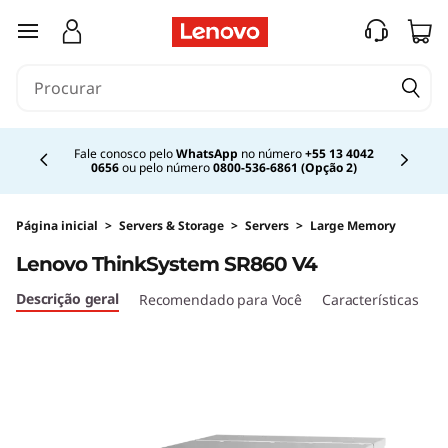
M
saltar para o conteúdo principal
e
c
Currently displaying item 2 of 4
a
Fale conosco pelo
WhatsApp
no número
+55 13 4042
0656
ou pelo número
0800-536-6861 (Opção 2)
n
i
Página inicial
>
Servers & Storage
>
Servers
>
Large Memory
Lenovo ThinkSystem SR860 V4
s
Descrição geral
Recomendado para Você
Características
E
m
o
d