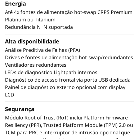
NVMe de conexão direta de 2,5" oferece à sua
í
Energia
organização tecnologias que criam o
Até 4x fontes de alimentação hot-swap CRPS Premium
t
desempenho excepcional e o valor necessário
Platinum ou Titanium
para cargas de trabalho de classe corporativa.
Redundância N+N suportada
i
*Em comparação com o ThinkSystem SR860 V3
Alta disponibilidade
c
Análise Preditiva de Falhas (PFA)
a
Drives e fontes de alimentação hot-swap/redundantes
Ventiladores redundantes
s
LEDs de diagnóstico Lightpath internos
Diagnóstico de acesso frontal via porta USB dedicada
Painel de diagnóstico externo opcional com display
LCD
Segurança
Módulo Root of Trust (RoT) inclui Platform Firmware
Resiliency (PFR), Trusted Platform Module (TPM) 2.0 ou
TCM para PRC e interruptor de intrusão opcional que