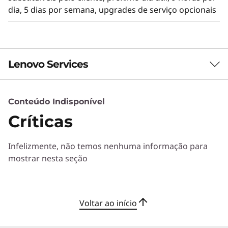
dia, 5 dias por semana, upgrades de serviço opcionais
Lenovo Services
Conteúdo Indisponível
Serviços de Soluções
Críticas
Desenvolva a melhor estratégia para a sua empresa.
Trabalharemos com você para encontrar a solução
Infelizmente, não temos nenhuma informação para
ideal para as suas necessidades empresariais
mostrar nesta seção
exclusivas.
Mais informações
Voltar ao início
Serviços de Implementação