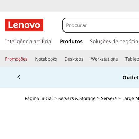
D
e
n
s
a
Inteligência artificial
Produtos
Soluções de negócio
s
l
t
i
Promoções
Notebooks
Desktops
Workstations
Tablet
a
r
d
Currently displaying item 4 of 4
p
Outle
a
a
r
a
d
Página inicial
>
Servers & Storage
>
Servers
>
Large 
o
c
e
o
n
e
t
e