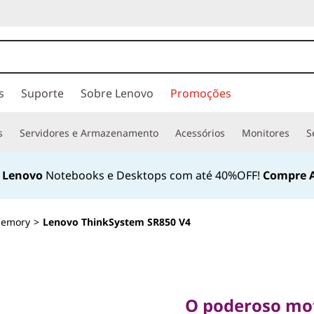
s
Suporte
Sobre Lenovo
Promoções
s
Servidores e Armazenamento
Acessórios
Monitores
S
t Lenovo
Notebooks e Desktops com até 40%OFF!
Compre A
Memory
>
Lenovo ThinkSystem SR850 V4
O poderoso motor
impulsiona empre
O poderoso mot
tamanhos.