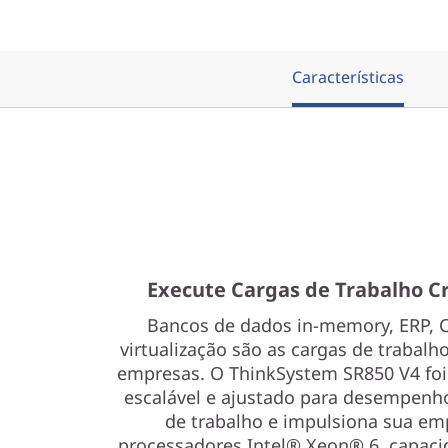
2
U
Características
Execute Cargas de Trabalho Cr
Bancos de dados in-memory, ERP, C
virtualização são as cargas de trabal
empresas. O ThinkSystem SR850 V4 foi
escalável e ajustado para desempenh
de trabalho e impulsiona sua em
processadores Intel® Xeon® 6, capac