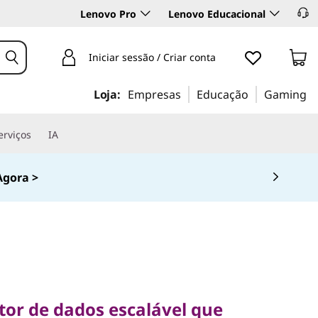
Lenovo Pro
Lenovo Educacional
Iniciar sessão / Criar conta
Loja:
Empresas
Educação
Gaming
erviços
IA
gora >
 de dados escalável que
sas de todos os
or de dados escalável que