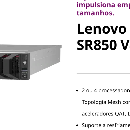
impulsiona emp
Lenovo
tamanhos.
Lenovo
ThinkSy
SR850 V
V4
2 ou 4 processador
Topologia Mesh com
aceleradores QAT, 
Suporte a resfriam