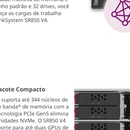
ho padrão e 32 drives, você
nça as cargas de trabalho
inkSystem SR850 V4.
acote Compacto
suporta até 344 núcleos de
de banda* de memória com a
cnologia PCIe Gen5 elimina
unidades NVMe. O SR850 V4
uporte para até duas GPUs de