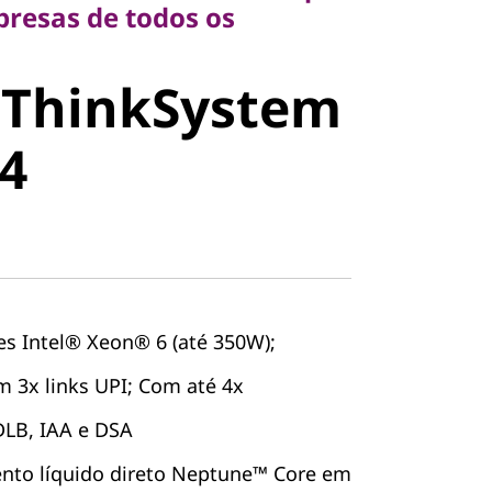
resas de todos os
 ThinkSystem
stem SR850
4
es Intel® Xeon® 6 (até 350W);
 3x links UPI; Com até 4x
DLB, IAA e DSA
ento líquido direto Neptune™ Core em