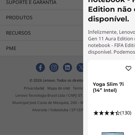
SUPORTE E GARANTIA
Edition não 
PRODUTOS
disponível.
Infelizmente, Lenovo
RECURSOS
Gen 11 Aura Edition (
notebook - FIFA Edit
PME
disponível. Podemos
© 2026 Lenovo. Todos os direitos reservados.
Yoga Slim 7i
Privacidade
Mapa do site
Termos de utilização
(14” Intel)
Lenovo Tecnologia Brasil Ltda / CNPJ: 07.275.920/0001-61 / Est
Municipal José Costa de Mesquita, 200 – Mod 11 - Bairro: Chácara
Alvorada / Indaiatuba / SP CEP: 13337-200
(130)