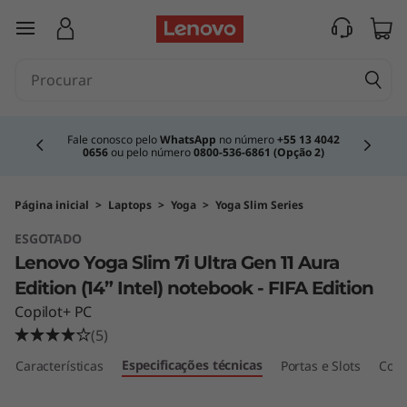
saltar para o conteúdo principal
Currently displaying item 2 of 4
Fale conosco pelo
WhatsApp
no número
+55 13 4042
0656
ou pelo número
0800-536-6861 (Opção 2)
Página inicial
>
Laptops
>
Yoga
>
Yoga Slim Series
ESGOTADO
Lenovo Yoga Slim 7i Ultra Gen 11 Aura
Edition (14” Intel) notebook - FIFA Edition
Copilot+ PC
(5)
Especificações técnicas
Características
Portas e Slots
Comp