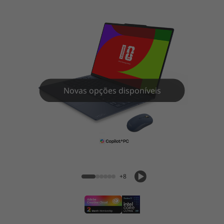
Novas opções disponíveis
Lenovo Yoga Slim 7i Ultra Gen 11 Aura
Edition (14” Intel) notebook - FIFA
Edition
+8