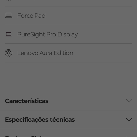
Force Pad
PureSight Pro Display
Lenovo Aura Edition
Características
Especificações técnicas
CARREGUE MENOS, FAÇA MAIS
Potência que desafia