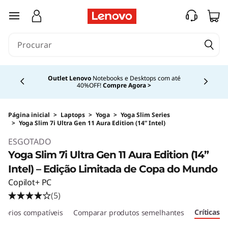
saltar para o conteúdo principal
Currently displaying item 4 of 4
Outlet Lenovo
Notebooks e Desktops com até
40%OFF!
Compre Agora >
Página inicial
>
Laptops
>
Yoga
>
Yoga Slim Series
>
Yoga Slim 7i Ultra Gen 11 Aura Edition (14” Intel)
Original Price 22599.99 BRL Discounted Price 
ESGOTADO
Yoga Slim 7i Ultra Gen 11 Aura Edition (14”
Intel) – Edição Limitada de Copa do Mundo
Copilot+ PC
(5)
Críticas
sórios compatíveis
Comparar produtos semelhantes